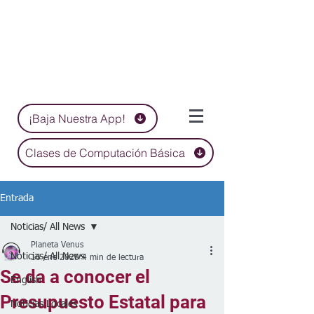
¡Baja Nuestra App!
Clases de Computación Básica
Entrada
Noticias/ All News
Planeta Venus
Noticias/ All News
16 ene 2025
4 min de lectura
Se da a conocer el
English
Presupuesto Estatal para
Noticias Locales