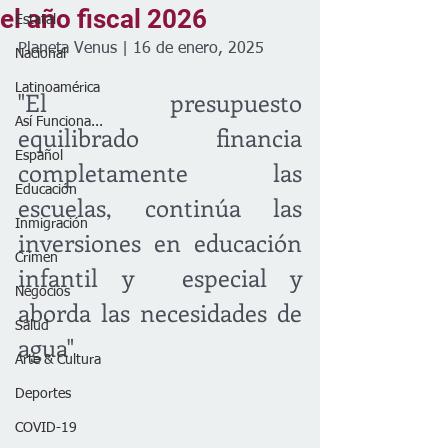
el año fiscal 2026
Estatal
Planeta Venus | 16 de enero, 2025
Nacional
Latinoamérica
"El presupuesto 
Así Funciona...
equilibrado financia 
Español
completamente las 
Educación
escuelas, continúa las 
Inmigración
inversiones en educación 
Crimen
infantil y  especial y 
Negocios
aborda las necesidades de 
Salud
agua"  
Arte & Cultura
Deportes
COVID-19