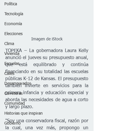
Política
Tecnología
Economía
Elecciones
Imagen de iStock
Clima
TOPEKA – La gobernadora Laura Kelly 
Vivienda
anunció el jueves su presupuesto anual, 
Escuelas
que está equilibrado y continúa 
financiando en su totalidad las escuelas 
Calles
públicas K-12 de Kansas. El presupuesto 
Desamparados
también invierte en servicios para la 
primera infancia y educación especial y 
Carreteras
aborda las necesidades de agua a corto 
Comunidad
y largo plazo.   
Historias que inspiran
"Soy una conservadora fiscal, razón por 
Gobierno
la cual, una vez más, propongo un 