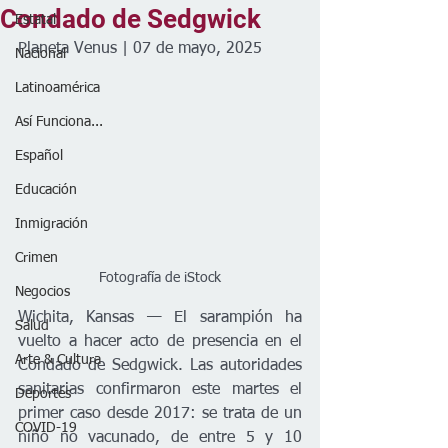
Condado de Sedgwick
Estatal
Planeta Venus | 07 de mayo, 2025
Nacional
Latinoamérica
Así Funciona...
Español
Educación
Inmigración
Crimen
Fotografía de iStock
Negocios
Wichita, Kansas — El sarampión ha 
Salud
vuelto a hacer acto de presencia en el 
Arte & Cultura
Condado de Sedgwick. Las autoridades 
sanitarias confirmaron este martes el 
Deportes
primer caso desde 2017: se trata de un 
COVID-19
niño no vacunado, de entre 5 y 10 