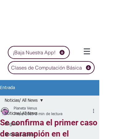
¡Baja Nuestra App!
Clases de Computación Básica
Entrada
Noticias/ All News
Planeta Venus
Noticias/ All News
7 may 2025
2 min de lectura
Se confirma el primer caso
English
de sarampión en el
Noticias Locales