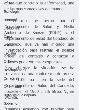
años, que contrajo la enfermedad, una 
Política
de las más contagiosas del mundo.
Tecnología
Economía
El anuncio fue hecho por el 
Departamento de Salud y Medio 
Elecciones
Ambiente de Kansas (KDHE) y el 
Clima
Departamento de Salud del Condado de 
Sedgwick, que ya han iniciado una 
Vivienda
investigación para rastrear el posible 
Escuelas
origen del contagio y contactar a 
Calles
quienes pudieron estar expuestos.
Para abordar la situación, se ha 
Desamparados
convocado a una conferencia de prensa 
Carreteras
a la 1:00 p.m. en la sede del 
Departamento de Salud del Condado, 
Comunidad
ubicada en el 1900 E 9th Street N., en 
Historias que inspiran
Wichita.
Gobierno
“Estamos actuando con rapidez para 