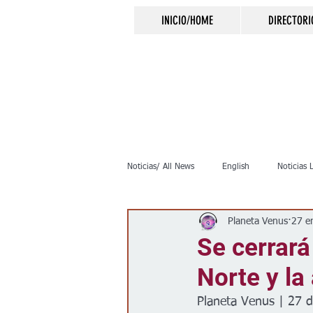
INICIO/HOME
DIRECTORI
Noticias/ All News
English
Noticias 
Planeta Venus
27 e
Inmigración
Crimen
Negocio
Se cerrará
Norte y la
Elecciones
Clima
Vivienda
Planeta Venus | 27 