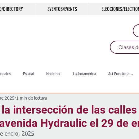
O/DIRECTORY
EVENTOS/EVENTS
ELECCIONES/ELECTIO
Clases d
Locales
Estatal
Nacional
Latinoamérica
Así Funciona...
ne 2025
1 min de lectura
s
Salud
Arte & Cultura
Deportes
COVID-19
Política
 la intersección de las calles
 avenida Hydraulic el 29 de e
Escuelas
Calles
Desamparados
Carreteras
Comunida
de enero, 2025