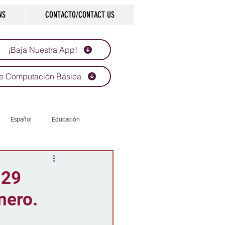
NS
CONTACTO/CONTACT US
¡Baja Nuestra App!
e Computación Básica
Español
Educación
Tecnología
Economía
 29
nero.
d
Historias que inspiran