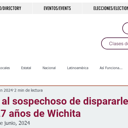
O/DIRECTORY
EVENTOS/EVENTS
ELECCIONES/ELECTIO
Clases d
Locales
Estatal
Nacional
Latinoamérica
Así Funciona...
un 2024
2 min de lectura
s
Salud
Arte & Cultura
Deportes
COVID-19
Política
 al sospechoso de dispararl
27 años de Wichita
Escuelas
Calles
Desamparados
Carreteras
Comunida
e junio, 2024