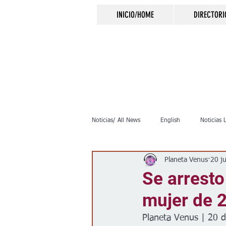
INICIO/HOME
DIRECTORI
Noticias/ All News
English
Noticias 
Planeta Venus
20 j
Inmigración
Crimen
Negocio
Se arresto
mujer de 
Elecciones
Clima
Vivienda
Planeta Venus | 20 d