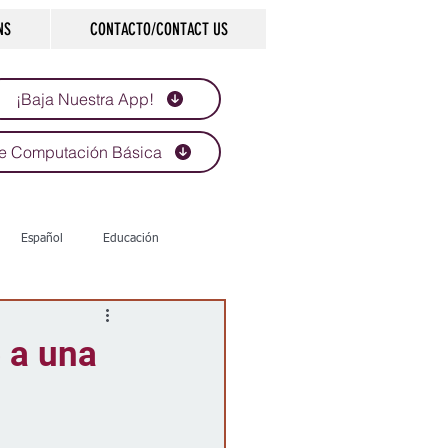
NS
CONTACTO/CONTACT US
¡Baja Nuestra App!
e Computación Básica
Español
Educación
Tecnología
Economía
e a una
d
Historias que inspiran