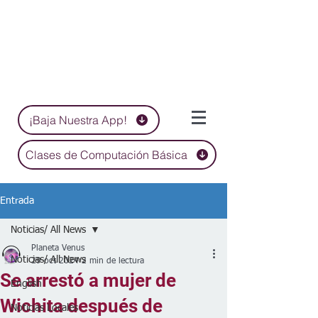
¡Baja Nuestra App!
Clases de Computación Básica
Entrada
Noticias/ All News
Planeta Venus
Noticias/ All News
29 oct 2024
2 min de lectura
Se arrestó a mujer de
English
Wichita después de
Noticias Locales