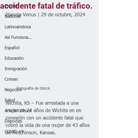
accidente fatal de tráfico.
Estatal
Planeta Venus | 29 de octubre, 2024
Nacional
Latinoamérica
Así Funciona...
Español
Educación
Inmigración
Crimen
         Fotografía de iStock
Negocios
Salud
Wichita, KS – Fue arrestada a una 
mujer de 24 años de Wichita en en 
Arte & Cultura
conexión con un accidente fatal que 
Deportes
cobró la vida de una mujer de 43 años 
COVID-19
de Hutchinson, Kansas. 