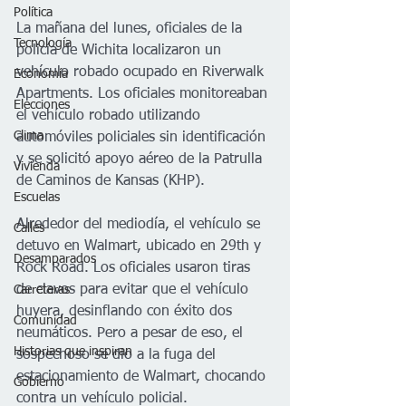
Política
La mañana del lunes, oficiales de la 
Tecnología
policía de Wichita localizaron un 
vehículo robado ocupado en Riverwalk 
Economía
Apartments. Los oficiales monitoreaban 
Elecciones
el vehículo robado utilizando 
Clima
automóviles policiales sin identificación 
y se solicitó apoyo aéreo de la Patrulla 
Vivienda
de Caminos de Kansas (KHP). 
Escuelas
Alrededor del mediodía, el vehículo se 
Calles
detuvo en Walmart, ubicado en 29th y 
Desamparados
Rock Road. Los oficiales usaron tiras  
de clavos para evitar que el vehículo 
Carreteras
huyera, desinflando con éxito dos 
Comunidad
neumáticos. Pero a pesar de eso, el 
Historias que inspiran
sospechoso se dio a la fuga del 
estacionamiento de Walmart, chocando 
Gobierno
contra un vehículo policial. 