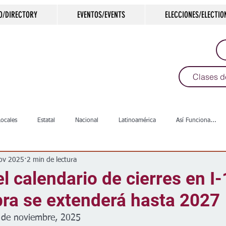
O/DIRECTORY
EVENTOS/EVENTS
ELECCIONES/ELECTIO
Clases d
Locales
Estatal
Nacional
Latinoamérica
Así Funciona...
ov 2025
2 min de lectura
s
Salud
Arte & Cultura
Deportes
COVID-19
Política
el calendario de cierres en I
bra se extenderá hasta 2027
Escuelas
Calles
Desamparados
Carreteras
Comunida
7 de noviembre, 2025