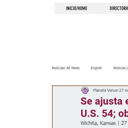
INICIO/HOME
DIRECTORI
Noticias/ All News
English
Noticias 
Planeta Venus
27 n
Inmigración
Crimen
Negocio
Se ajusta 
U.S. 54; o
Elecciones
Clima
Vivienda
Wichita, Kansas | 2