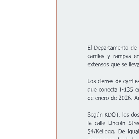
El Departamento de T
carriles y rampas e
extensos que se llev
Los cierres de carril
que conecta I-135 en
de enero de 2026. An
Según KDOT, los dos 
la calle Lincoln St
54/Kellogg. De igua