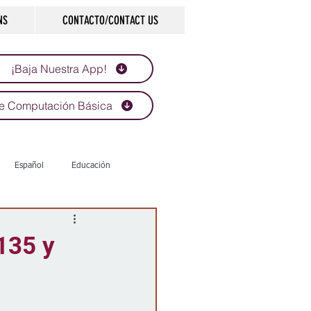
NS
CONTACTO/CONTACT US
¡Baja Nuestra App!
e Computación Básica
Español
Educación
Tecnología
Economía
-135 y
d
Historias que inspiran