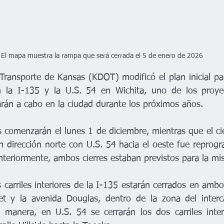
El mapa muestra la rampa que será cerrada el 5 de enero de 2026
ransporte de Kansas (KDOT) modificó el plan inicial para
n la I-135 y la U.S. 54 en Wichita, uno de los proyec
arán a cabo en la ciudad durante los próximos años.
es comenzarán el lunes 1 de diciembre, mientras que el ci
 dirección norte con U.S. 54 hacia el oeste fue reprogr
teriormente, ambos cierres estaban previstos para la mi
carriles interiores de la I-135 estarán cerrados en ambos
reet y la avenida Douglas, dentro de la zona del inter
l manera, en U.S. 54 se cerrarán los dos carriles inte