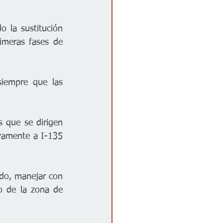
 la sustitución 
rimeras fases de 
iempre que las 
 que se dirigen 
evamente a I-135 
ado, manejar con 
o de la zona de 