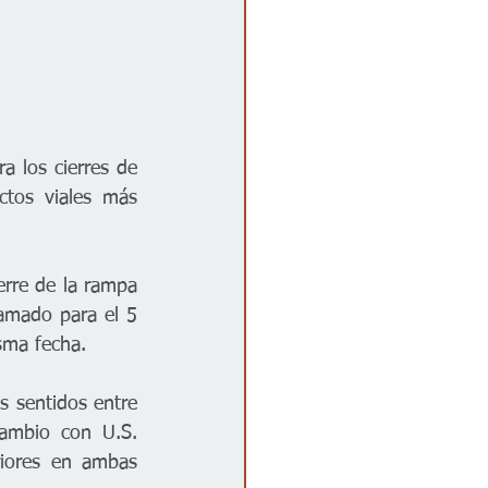
 los cierres de 
tos viales más 
erre de la rampa 
amado para el 5 
sma fecha.
 sentidos entre 
cambio con U.S. 
riores en ambas 