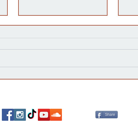
Kansas Define su Futuro en
Las 
las Primarias de 2026 y Mira
inte
hacia Noviembre
agua
Esta
Socializa Con Nosotros /
Our Social Me
Share