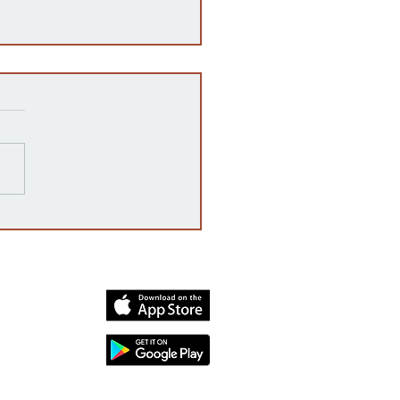
razones detrás de las
rrupciones en la venta de
cates mexicanos a
dos Unidos
dia