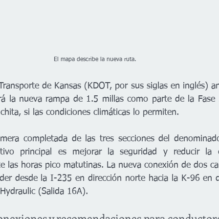
                                                                     El mapa describe la nueva ruta.
ransporte de Kansas (KDOT, por sus siglas en inglés) an
rá la nueva rampa de 1.5 millas como parte de la Fase 
hita, si las condiciones climáticas lo permiten.
imera completada de las tres secciones del denominado 
ivo principal es mejorar la seguridad y reducir la co
 las horas pico matutinas. La nueva conexión de dos carr
er desde la I-235 en dirección norte hacia la K-96 en di
 Hydraulic (Salida 16A).
conexiones y recomendaciones para conductor