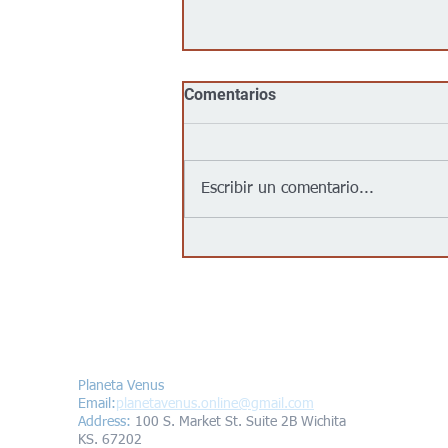
Comentarios
Escribir un comentario...
Jalapeños vinculados a un
brote de salmonela en EEUU
provienen de una granja en
México: autoridades
Contáctanos/Contact us
Planeta Venus
Email:
planetavenus.online
@gmail.com
Address
:
100 S. Market St. Suite 2B Wichita
KS. 67202