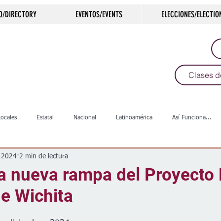
O/DIRECTORY
EVENTOS/EVENTS
ELECCIONES/ELECTIO
Clases d
Locales
Estatal
Nacional
Latinoamérica
Así Funciona...
c 2024
2 min de lectura
s
Salud
Arte & Cultura
Deportes
COVID-19
Política
la nueva rampa del Proyecto
e Wichita
Escuelas
Calles
Desamparados
Carreteras
Comunida