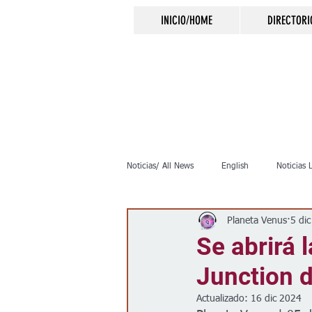
INICIO/HOME
DIRECTORI
Noticias/ All News
English
Noticias 
Planeta Venus
5 di
Inmigración
Crimen
Negocio
Se abrirá 
Junction d
Elecciones
Clima
Vivienda
Actualizado:
16 dic 2024