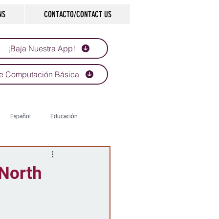
NS
CONTACTO/CONTACT US
¡Baja Nuestra App!
e Computación Básica
Español
Educación
Tecnología
Economía
 North
d
Historias que inspiran