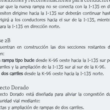
ar que la nueva rampa no se conecta con la I-135 en dir
iten dirigirse hacia la I-135 sur deberán continuar hast
rigirá a los conductores hacia el sur de la I-135, mientr
ra la I-135 en dirección norte.
se 2B
uentran en construcción las dos secciones restantes de
en:
a rampa tipo bucle
 desde K-96 oeste hacia la I-135 sur p
rriles y la ampliación de la I-135 sur al sur de la K-96.
dos carriles
 desde la K-96 oeste hacia la I-135 norte.
yecto Dorado
cto Dorado está diseñada para aliviar la congestión du
uridad vial mediante:
tas y ampliación de rampas de dos carriles.