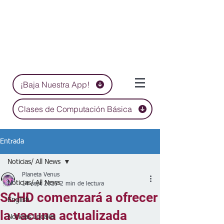
¡Baja Nuestra App!
Clases de Computación Básica
Entrada
Noticias/ All News
Planeta Venus
Noticias/ All News
14 sept 2023
2 min de lectura
SCHD comenzará a ofrecer
English
la vacuna actualizada
Noticias Locales