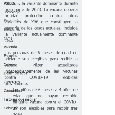
Política
XBB.1.5, la variante dominante durante 
gran parte de 2023. La vacuna debería 
Tecnología
brindar protección contra otras 
Economía
variantes de XBB que constituyen la 
mayoría de los casos actuales, incluida 
Elecciones
la variante actualmente dominante 
Clima
EG.5.
Vivienda
Las personas de 6 meses de edad en 
Escuelas
adelante son elegibles para recibir la 
Calles
vacuna Pfizer actualizada 
independientemente de las vacunas 
Desamparados
contra COVID-19 recibidas 
Carreteras
previamente:
Los niños de 6 meses a 4 años de 
Comunidad
edad que no hayan recibido 
Historias que inspiran
ninguna vacuna contra el COVID-
Gobierno
19 son elegibles para recibir tres 
dosis.