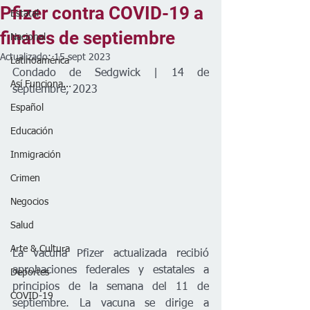
Pfizer contra COVID-19 a
Estatal
finales de septiembre
Nacional
Actualizado:
15 sept 2023
Latinoamérica
Condado de Sedgwick | 14 de 
Así Funciona...
septiembre, 2023
Español
Educación
Inmigración
Crimen
Negocios
Salud
Arte & Cultura
La vacuna Pfizer actualizada recibió 
aprobaciones federales y estatales a 
Deportes
principios de la semana del 11 de 
COVID-19
septiembre. La vacuna se dirige a 