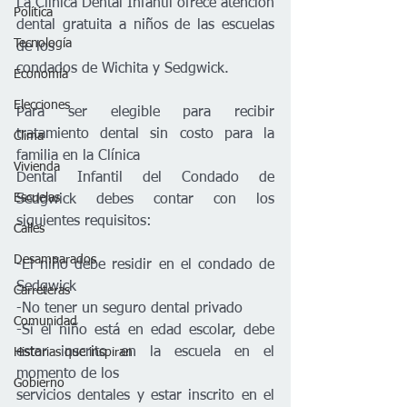
La Clínica Dental Infantil ofrece atención 
Política
dental gratuita a niños de las escuelas 
Tecnología
de los
condados de Wichita y Sedgwick.
Economía
Elecciones
Para ser elegible para recibir 
tratamiento dental sin costo para la 
Clima
familia en la Clínica
Vivienda
Dental Infantil del Condado de 
Escuelas
Sedgwick debes contar con los 
siguientes requisitos:
Calles
Desamparados
-El niño debe residir en el condado de 
Sedgwick
Carreteras
-No tener un seguro dental privado
Comunidad
-Si el niño está en edad escolar, debe 
estar inscrito en la escuela en el 
Historias que inspiran
momento de los
Gobierno
servicios dentales y estar inscrito en el 