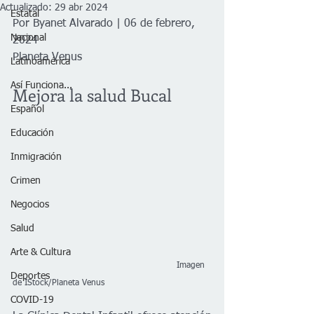
Actualizado:
29 abr 2024
Estatal
Por Byanet Alvarado | 06 de febrero, 
Nacional
2024
Planeta Venus
Latinoamérica
Así Funciona...
Mejora la salud Bucal
Español
Educación
Inmigración
Crimen
Negocios
Salud
Arte & Cultura
 Imagen 
Deportes
de IStock/Planeta Venus
COVID-19