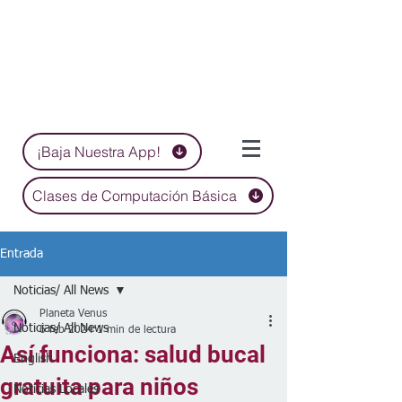
¡Baja Nuestra App!
Clases de Computación Básica
Entrada
Noticias/ All News
Planeta Venus
Noticias/ All News
6 feb 2024
1 min de lectura
Así funciona: salud bucal
English
gratuita para niños
Noticias Locales