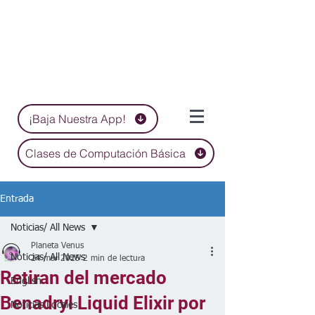
¡Baja Nuestra App!
Clases de Computación Básica
Entrada
Noticias/ All News
Planeta Venus
Noticias/ All News
24 mar 2025
2 min de lectura
Retiran del mercado
English
Benadryl Liquid Elixir por
Noticias Locales