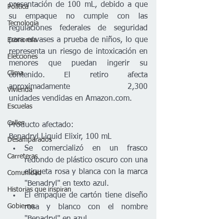
presentación de 100 mL, debido a que 
Política
su empaque no cumple con las 
Tecnología
regulaciones federales de seguridad 
para envases a prueba de niños, lo que 
Economía
representa un riesgo de intoxicación en 
Elecciones
menores que puedan ingerir su 
Clima
contenido. El retiro afecta 
aproximadamente 2,300 
Vivienda
unidades vendidas en Amazon.com.
Escuelas
Calles
Producto afectado:
Benadryl Liquid Elixir, 100 mL
Desamparados
Se comercializó en un frasco 
Carreteras
redondo de plástico oscuro con una 
etiqueta rosa y blanca con la marca 
Comunidad
"Benadryl" en texto azul.
Historias que inspiran
El empaque de cartón tiene diseño 
Gobierno
rosa y blanco con el nombre 
"Benadryl" en azul.