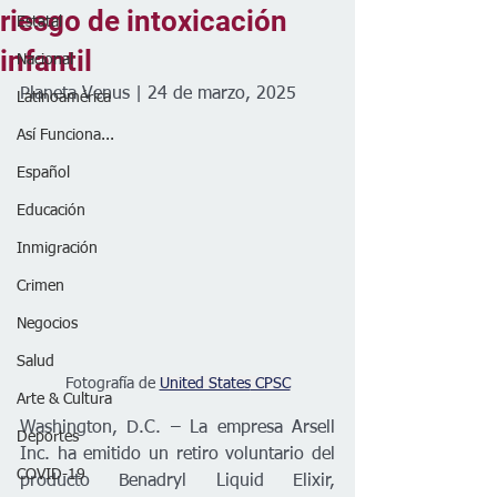
riesgo de intoxicación
Estatal
infantil
Nacional
Planeta Venus | 24 de marzo, 2025
Latinoamérica
Así Funciona...
Español
Educación
Inmigración
Crimen
Negocios
Salud
Fotografía de 
United States
 CPSC
Arte & Cultura
Washington, D.C. – La empresa Arsell 
Deportes
Inc. ha emitido un retiro voluntario del 
COVID-19
producto Benadryl Liquid Elixir, 