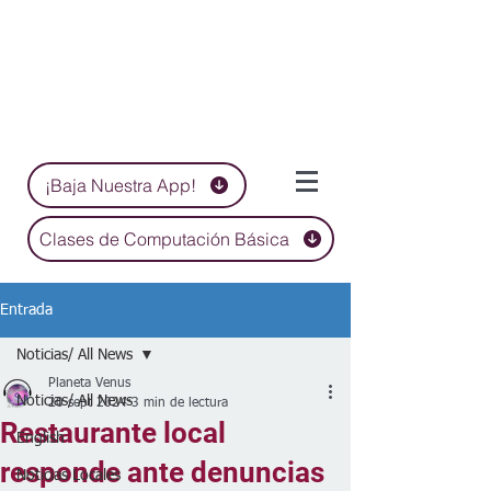
¡Baja Nuestra App!
Clases de Computación Básica
Entrada
Noticias/ All News
Planeta Venus
Noticias/ All News
20 sept 2024
3 min de lectura
Restaurante local
English
responde ante denuncias
Noticias Locales