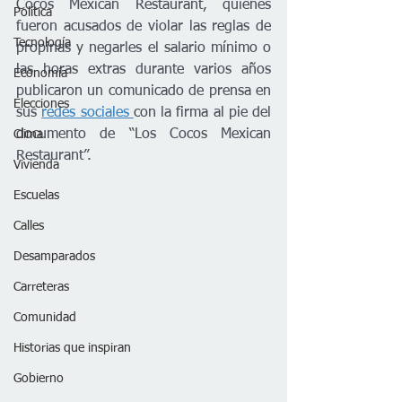
Cocos Mexican Restaurant, quienes 
Política
fueron acusados de violar las reglas de 
Tecnología
propinas y negarles el salario mínimo o 
las horas extras durante varios años 
Economía
publicaron un comunicado de prensa en 
Elecciones
sus 
redes sociales 
con la firma al pie del 
documento de “Los Cocos Mexican 
Clima
Restaurant”. 
Vivienda
Escuelas
Calles
Desamparados
Carreteras
Comunidad
Historias que inspiran
Gobierno