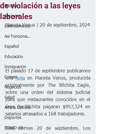
de violación a las leyes
Estatal
laborales
Nacional
Planeta Venus | 20 de septiembre, 2024
Latinoamérica
Así Funciona...
Español
Educación
Inmigración
El pasado 17 de septiembre publicamos 
Crimen
una 
nota
en Planeta Venus, producida 
originalmente por The Wichita Eagle, 
Negocios
sobre una orden del sistema judicial 
Salud
para que restaurantes conocidos en el 
área de Wichita pagaran $957,324 en 
Arte & Cultura
salarios atrasados a 168 trabajadores. 
Deportes
COVID-19
Este viernes 20 de septiembre, Los 