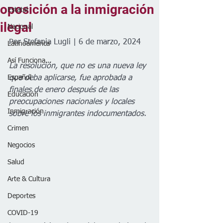
oposición a la inmigración
Estatal
ilegal
Nacional
Por Stefania Lugli | 6 de marzo, 2024
Latinoamérica
Así Funciona...
La resolución, que no es una nueva ley 
Español
que deba aplicarse, fue aprobada a 
finales de enero después de las 
Educación
preocupaciones nacionales y locales 
Inmigración
sobre los inmigrantes indocumentados.
Crimen
Negocios
Salud
Arte & Cultura
Deportes
COVID-19