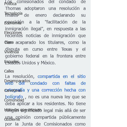
Los comisionados del condado de 
Política
Thomas adoptaron una resolución a 
Tecnología
finales de enero declarando su 
oposición a la "facilitación de la 
Economía
inmigración ilegal", en respuesta a las 
Elecciones
recientes noticias de inmigración que 
han acaparado los titulares, como la 
Clima
disputa en curso entre Texas y el 
Vivienda
gobierno federal en la frontera entre 
Escuelas
Estados Unidos y México.
Calles
La resolución, 
compartida en el sitio 
Desamparados
web del condado con faltas de 
ortografía y una corrección hecha con 
Carreteras
bolígrafo
 , no es una nueva ley que se 
Comunidad
deba aplicar a los residentes. No tiene 
Historias que inspiran
ningún significado legal más allá de ser 
una opinión compartida públicamente 
Gobierno
por la Junta de Comisionados como 