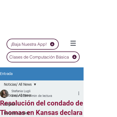
¡Baja Nuestra App!
Clases de Computación Básica
Entrada
Noticias/ All News
Stefania Lugli
Noticias/ All News
6 mar 2024
3 min de lectura
Resolución del condado de
English
Thomas en Kansas declara
Noticias Locales