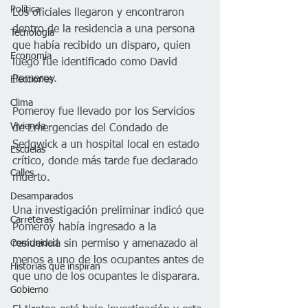
Política
Los oficiales llegaron y encontraron 
dentro de la residencia a una persona 
Tecnología
que había recibido un disparo, quien 
Economía
luego fue identificado como David 
Pomeroy. 
Elecciones
Clima
Pomeroy fue llevado por los Servicios 
Vivienda
de Emergencias del Condado de 
Sedgwick a un hospital local en estado 
Escuelas
crítico, donde más tarde fue declarado 
Calles
muerto.
Desamparados
Una investigación preliminar indicó que 
Carreteras
Pomeroy había ingresado a la 
Comunidad
residencia sin permiso y amenazado al 
menos a uno de los ocupantes antes de 
Historias que inspiran
que uno de los ocupantes le disparara.
Gobierno