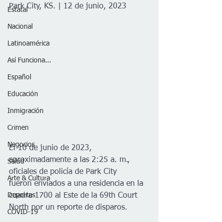
Park City, KS. | 12 de junio, 2023
Estatal
Nacional
Latinoamérica
Así Funciona...
Español
Educación
Inmigración
Crimen
Negocios
El 10 de junio de 2023, 
aproximadamente a las 2:25 a. m., 
Salud
oficiales de policía de Park City
Arte & Cultura
fueron enviados a una residencia en la 
Deportes
cuadra 1700 al Este de la 69th Court 
North por un reporte de disparos. 
COVID-19