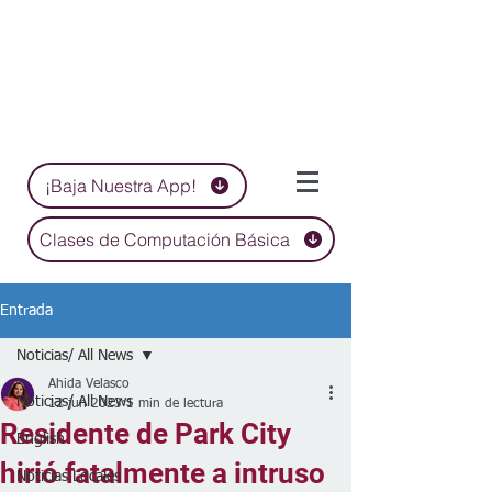
¡Baja Nuestra App!
Clases de Computación Básica
Entrada
Noticias/ All News
Ahida Velasco
Noticias/ All News
12 jun 2023
1 min de lectura
Residente de Park City
English
hirió fatalmente a intruso
Noticias Locales