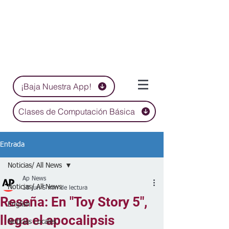
¡Baja Nuestra App!
Clases de Computación Básica
Entrada
Noticias/ All News
Ap News
Noticias/ All News
18 jun
5 min de lectura
Reseña: En "Toy Story 5",
English
llega el apocalipsis
Noticias Locales