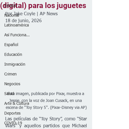
(digital) para los juguetes
Estatal
Por Jake Coyle | AP News
Nacional
18 de junio, 2026
Latinoamérica
Así Funciona...
Español
Educación
Inmigración
Crimen
Negocios
Salud
Esta imagen, publicada por Pixar, muestra a 
Jessie, con la voz de Joan Cusack, en una 
Arte & Cultura
escena de "Toy Story 5". (Pixar-Disney via AP)
Deportes
Las películas de “Toy Story”, como “Star 
COVID-19
Wars” y aquellos partidos que Michael 