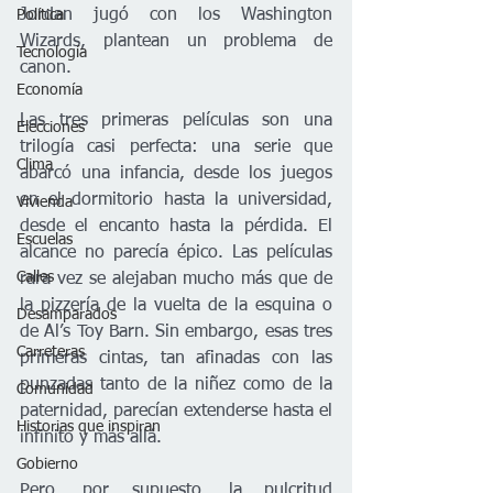
Jordan jugó con los Washington 
Política
Wizards, plantean un problema de 
Tecnología
canon.
Economía
Las tres primeras películas son una 
Elecciones
trilogía casi perfecta: una serie que 
Clima
abarcó una infancia, desde los juegos 
en el dormitorio hasta la universidad, 
Vivienda
desde el encanto hasta la pérdida. El 
Escuelas
alcance no parecía épico. Las películas 
Calles
rara vez se alejaban mucho más que de 
la pizzería de la vuelta de la esquina o 
Desamparados
de Al’s Toy Barn. Sin embargo, esas tres 
Carreteras
primeras cintas, tan afinadas con las 
punzadas tanto de la niñez como de la 
Comunidad
paternidad, parecían extenderse hasta el 
Historias que inspiran
infinito y más allá.
Gobierno
Pero, por supuesto, la pulcritud 