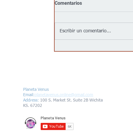
Comentarios
Escribir un comentario...
Goodwill llega al centro de
Wichita con su primera
tienda urbana para impulsar
oportunidades laborales y
programas comunitarios
Contáctanos/Contact us
Planeta Venus
Email:
planetavenus.online
@gmail.com
Address
:
100 S. Market St. Suite 2B Wichita
KS. 67202