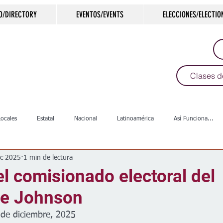
O/DIRECTORY
EVENTOS/EVENTS
ELECCIONES/ELECTIO
Clases d
Locales
Estatal
Nacional
Latinoamérica
Así Funciona...
ic 2025
1 min de lectura
s
Salud
Arte & Cultura
Deportes
COVID-19
Política
l comisionado electoral del
e Johnson
Escuelas
Calles
Desamparados
Carreteras
Comunida
 de diciembre, 2025