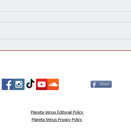
La campaña 'vota no' declara
¿Qué
Victoria, rechazando la
elec
enmienda constitucional por
impo
un amplio margen
Socializa Con Nosotros /
Our Social Me
Share
Planeta Venus Editorial Policy
Planeta Venus Privacy Policy