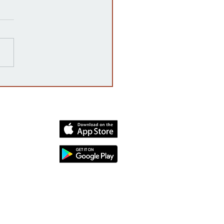
 es una auditoría post-
toral en Kansas y por qué
rta?
dia