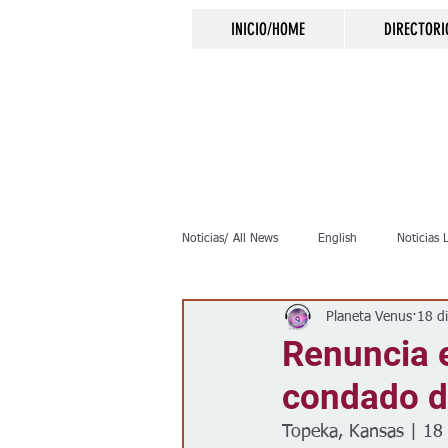
INICIO/HOME
DIRECTORI
Noticias/ All News
English
Noticias 
Planeta Venus
18 d
Inmigración
Crimen
Negocio
Renuncia e
condado d
Elecciones
Clima
Vivienda
Topeka, Kansas | 18