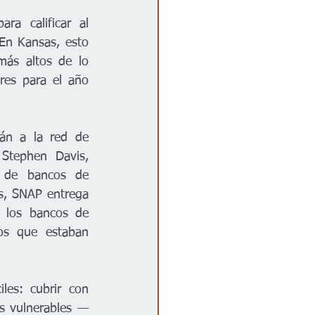
a calificar al 
En Kansas, esto 
ás altos de lo 
res para el año 
án a la red de 
Stephen Davis, 
s de bancos de 
s, SNAP entrega 
 los bancos de 
os que estaban 
les: cubrir con 
ás vulnerables —