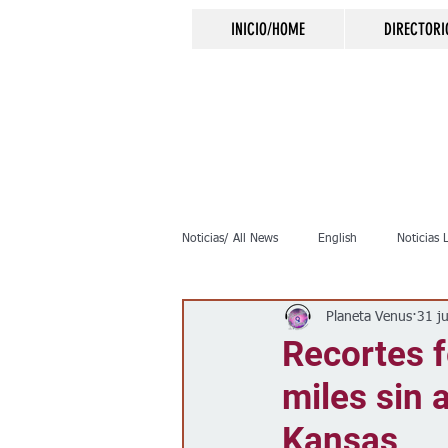
INICIO/HOME
DIRECTORI
Noticias/ All News
English
Noticias 
Planeta Venus
31 j
Inmigración
Crimen
Negocio
Recortes f
miles sin 
Elecciones
Clima
Vivienda
Kansas