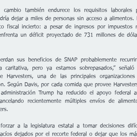
l cambio también endurece los requisitos laborales par
ría dejar a miles de personas sin acceso a alimentos. 
 fiscal incierto: a pesar de ingresos por impuestos m
enfrenta un déficit proyectado de 731 millones de dóla
ierdan sus beneficios de SNAP probablemente recurrir
ria caritativa, pero ya estamos sobrepasados,” señaló 
de Harvesters, una de las principales organizacione
ión. Según Davis, por cada comida que provee Harvester
 administración Trump ha reducido el apoyo federal a
cancelando recientemente múltiples envíos de aliment
ers.
forzar a la legislatura estatal a tomar decisiones difíci
acíos dejados por el recorte federal o dejar que los m