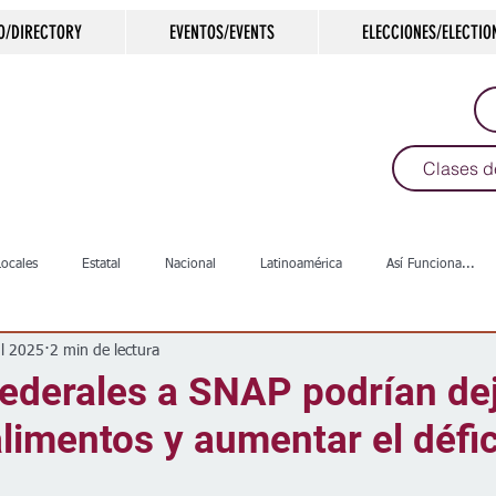
O/DIRECTORY
EVENTOS/EVENTS
ELECCIONES/ELECTIO
Clases d
Locales
Estatal
Nacional
Latinoamérica
Así Funciona...
ul 2025
2 min de lectura
s
Salud
Arte & Cultura
Deportes
COVID-19
Política
ederales a SNAP podrían dej
alimentos y aumentar el défic
Escuelas
Calles
Desamparados
Carreteras
Comunida