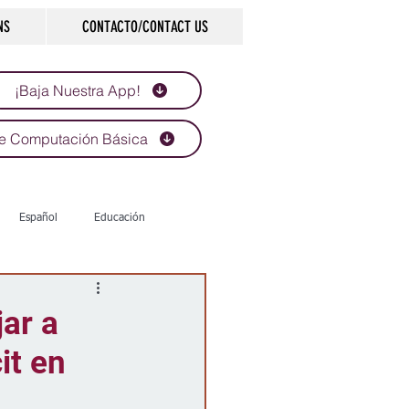
NS
CONTACTO/CONTACT US
¡Baja Nuestra App!
e Computación Básica
Español
Educación
Tecnología
Economía
ar a
it en
d
Historias que inspiran