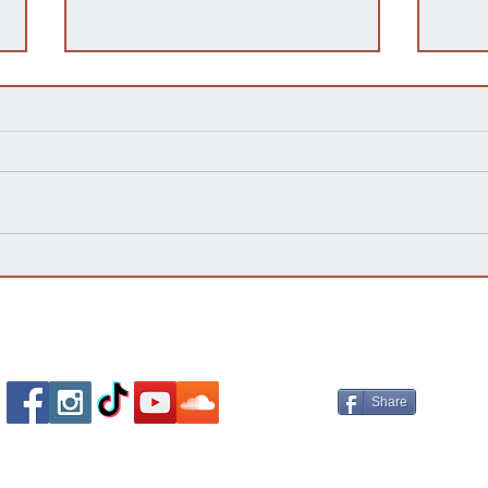
Kansas Define su Futuro en
Las 
las Primarias de 2026 y Mira
inte
hacia Noviembre
agua
Esta
Socializa Con Nosotros /
Our Social Me
Share