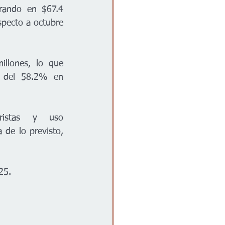
rando en $67.4 
pecto a octubre 
llones, lo que 
 del 58.2% en 
istas y uso 
de lo previsto, 
25.