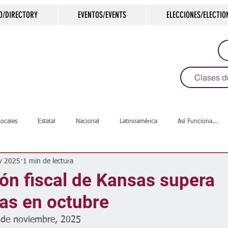
O/DIRECTORY
EVENTOS/EVENTS
ELECCIONES/ELECTIO
Clases d
Locales
Estatal
Nacional
Latinoamérica
Así Funciona...
v 2025
1 min de lectura
s
Salud
Arte & Cultura
Deportes
COVID-19
Política
ón fiscal de Kansas supera
as en octubre
Escuelas
Calles
Desamparados
Carreteras
Comunida
 de noviembre, 2025