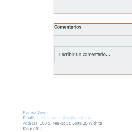
Comentarios
Escribir un comentario...
Jalapeños vinculados a un
brote de salmonela en EEUU
provienen de una granja en
México: autoridades
Contáctanos/Contact us
Planeta Venus
Email:
planetavenus.online
@gmail.com
Address
:
100 S. Market St. Suite 2B Wichita
KS. 67202