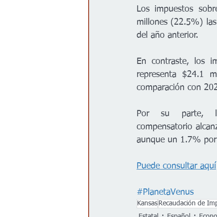
Los impuestos sobre
millones (22.5%) las
del año anterior.
En contraste, los i
representa $24.1 
comparación con 20
Por su parte, l
compensatorio alcanz
aunque un 1.7% por 
Puede consultar aquí
#PlanetaVenus
Kansas
Recaudación de Imp
Estatal
Español
Econ