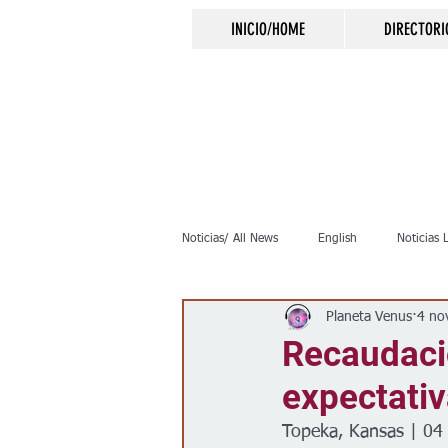
INICIO/HOME
DIRECTORI
Noticias/ All News
English
Noticias 
Planeta Venus
4 no
Inmigración
Crimen
Negocio
Recaudaci
expectativ
Elecciones
Clima
Vivienda
Topeka, Kansas | 04