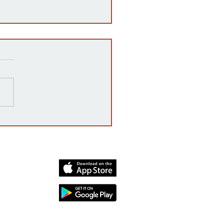
razones detrás de las
rrupciones en la venta de
cates mexicanos a
dos Unidos
dia