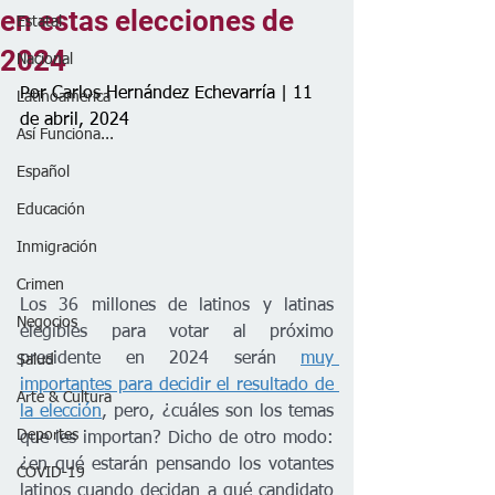
en estas elecciones de
Estatal
2024
Nacional
Por Carlos Hernández Echevarría | 11 
Latinoamérica
de abril, 2024
Así Funciona...
Español
Educación
Inmigración
Crimen
Los 36 millones de latinos y latinas 
Negocios
elegibles para votar al próximo 
presidente en 2024 serán 
muy 
Salud
importantes para decidir el resultado de 
Arte & Cultura
la elección
, pero, ¿cuáles son los temas 
Deportes
que les importan? Dicho de otro modo: 
¿en qué estarán pensando los votantes 
COVID-19
latinos cuando decidan a qué candidato 