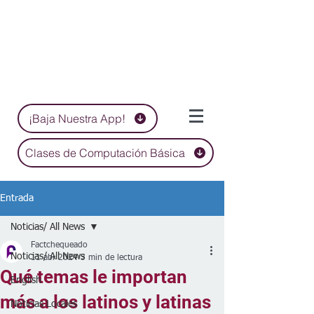
¡Baja Nuestra App!
Clases de Computación Básica
Entrada
Noticias/ All News
Factchequeado
Noticias/ All News
11 abr 2024
3 min de lectura
Qué temas le importan
English
más a los latinos y latinas
Noticias Locales