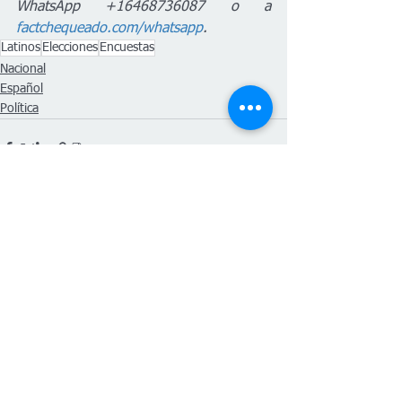
WhatsApp +16468736087 o a 
factchequeado.com/whatsapp
.
Latinos
Elecciones
Encuestas
Nacional
Español
Política
Ver todo
Entradas recientes