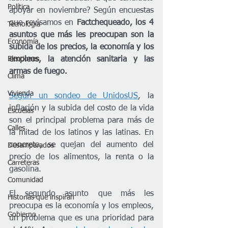
Política
apoyar en noviembre? Según encuestas 
que revisamos en 
Factchequeado, los 4 
Tecnología
asuntos que más les preocupan son la 
Economía
subida de los precios, la economía y los 
empleos, la atención sanitaria y las 
Elecciones
armas de fuego.  
Clima
Vivienda
Según un sondeo de UnidosUS
, la 
inflación y la subida del costo de la vida 
Escuelas
son el principal problema para más de 
Calles
la mitad de los latinos y las latinas. En 
concreto, se quejan del aumento del 
Desamparados
precio de los alimentos, la renta o la 
Carreteras
gasolina. 
Comunidad
El segundo asunto que más les 
Historias que inspiran
preocupa es la economía y los empleos, 
Gobierno
un problema que es una prioridad para 