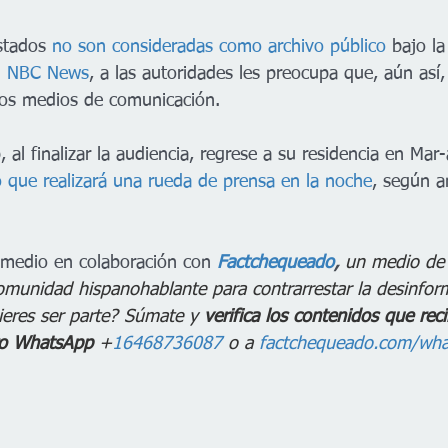
stados 
no son consideradas como archivo público
 bajo l
n NBC News
, a las autoridades les preocupa que, aún así,
 los medios de comunicación.
al finalizar la audiencia, regrese a su residencia en Mar-
que realizará una rueda de prensa en la noche
, según a
 medio en colaboración con 
Factchequeado
,
 un medio de 
munidad hispanohablante para contrarrestar la desinfor
eres ser parte? Súmate y 
verifica los contenidos que rec
ro WhatsApp
 +
16468736087 
o a 
factchequeado.com/wha