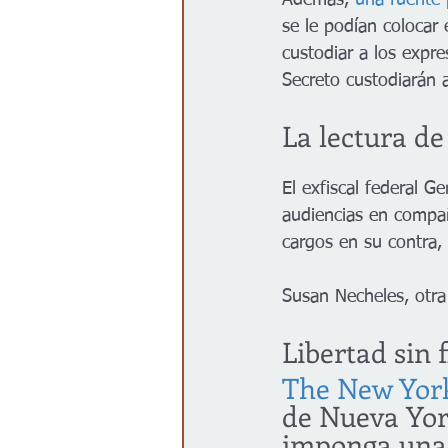
Además, 
una fuente p
se le podían colocar 
custodiar a los expre
Secreto custodiarán 
La lectura d
El exfiscal federal G
audiencias en compañ
cargos en su contra, 
Susan Necheles, otra
Libertad sin 
The New York
de Nueva York
imponga una 