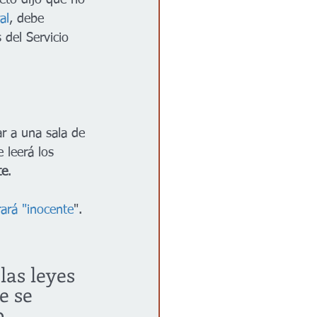
reto dijo que no 
al
, debe 
 del Servicio 
ar a una sala de 
le leerá los 
te
.
ará "inocente
".
las leyes 
e se 
 