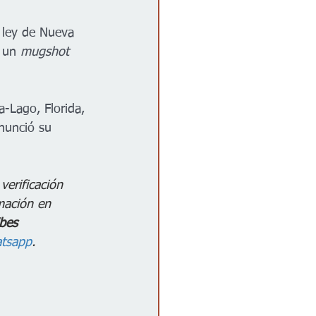
a ley de Nueva 
 un 
mugshot
a-Lago, Florida, 
nunció su 
verificación 
mación en 
ibes 
tsapp
.