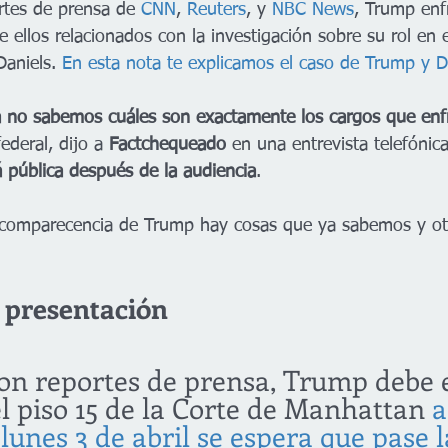
tes de prensa de 
CNN
, 
Reuters
, y 
NBC News
, Trump enf
e ellos relacionados con la investigación sobre su rol en e
aniels. 
En esta nota te explicamos el caso de Trump y D
a no sabemos cuáles son exactamente los cargos que enf
federal, dijo a 
Factchequeado 
en una entrevista telefónic
á pública después de la audiencia
.
a comparecencia de Trump hay cosas que ya sabemos y ot
a presentación
on reportes de prensa, Trump debe e
l piso 15 de la Corte de Manhattan 
a
 lunes 3 de abril se espera que pase 