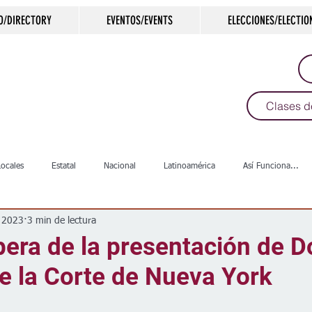
O/DIRECTORY
EVENTOS/EVENTS
ELECCIONES/ELECTIO
Clases d
Locales
Estatal
Nacional
Latinoamérica
Así Funciona...
 2023
3 min de lectura
s
Salud
Arte & Cultura
Deportes
COVID-19
Política
era de la presentación de D
e la Corte de Nueva York
Escuelas
Calles
Desamparados
Carreteras
Comunida