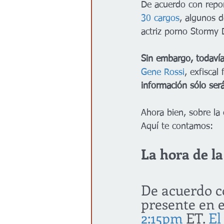
De acuerdo con repor
30 cargos
, algunos d
actriz porno Stormy D
Sin embargo, todaví
Gene Rossi
, exfiscal 
información sólo ser
Ahora bien, sobre l
Aquí te contamos:
La hora de l
De acuerdo c
presente en e
2:15pm
 ET. 
El