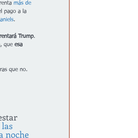
renta 
más de 
l pago a la 
aniels
.
rentará Trump
. 
a, que 
esa 
ras que no. 
star 
 las 
la noche 