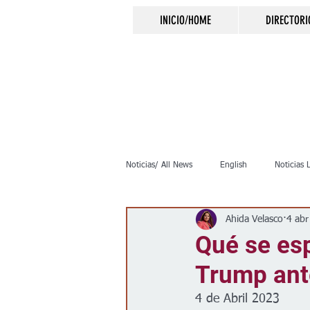
INICIO/HOME
DIRECTORI
Noticias/ All News
English
Noticias 
Ahida Velasco
4 abr
Inmigración
Crimen
Negocio
Qué se esp
Trump ant
Elecciones
Clima
Vivienda
4 de Abril 2023