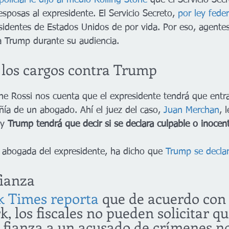
olicial le dijo al medio Rolling Stone
 que el Servicio Sec
esposas al expresidente. El Servicio Secreto, 
por ley feder
sidentes de Estados Unidos de por vida. Por eso, agentes
a Trump durante su audiencia.
e los cargos contra Trump
ene Rossi nos cuenta que el expresidente tendrá que entr
ía de un abogado. Ahí el juez del caso, 
Juan Merchan
, 
y 
Trump tendrá que decir si se declara culpable o inocen
 abogada del expresidente, ha dicho que 
Trump se declar
fianza
 Times reporta
 que de acuerdo con 
, los fiscales no pueden solicitar qu
fianza a un acusado de crímenes no