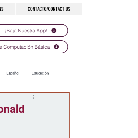
NS
CONTACTO/CONTACT US
¡Baja Nuestra App!
e Computación Básica
Español
Educación
Tecnología
Economía
onald
d
Historias que inspiran