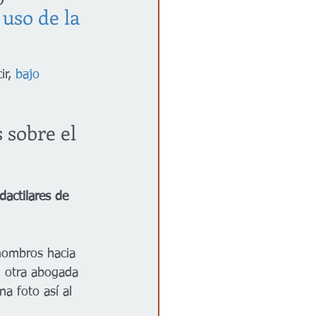
uso de la 
r, 
bajo 
 sobre el 
dactilares de 
 hombros hacia 
, otra abogada 
a foto así al 