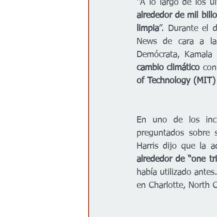
“A lo largo de los ú
alrededor de mil billo
limpia
”. Durante el 
News de cara a las
Demócrata, Kamala H
cambio climático
 con
of Technology (MIT) 
En uno de los inci
preguntados sobre s
Harris dijo que la 
alrededor de “one tri
había utilizado antes.
en Charlotte, North C