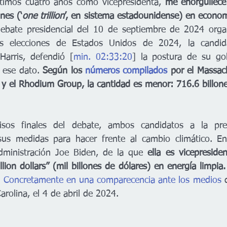
ltimos cuatro años como vicepresidenta, 
me enorgullece 
nes (‘
one trillion
’, en sistema estadounidense) en economí
debate presidencial del 10 de septiembre de 2024 orga
 elecciones de Estados Unidos de 2024, la candidat
arris, defendió [
min. 02:33:20
 ese dato. 
Según los 
números compilados
 por el Massach
y el Rhodium Group, la cantidad es menor: 716.6 billone
sos finales del debate, ambos candidatos a la pres
us medidas para hacer frente al cambio climático. E
administración Joe Biden, de la que
 ella es vicepresiden
llion dollars” (mil billones de dólares) en energía limpia.
 
Concretamente en una comparecencia ante los medios
 
arolina, el 4 de abril de 2024.