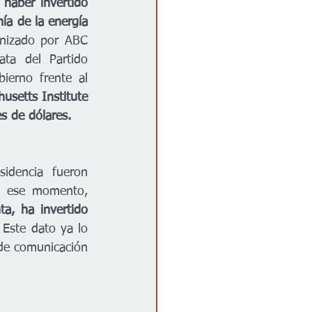
haber invertido 
a de la energía 
nizado por ABC 
a del Partido 
] la postura de su gobierno frente al 
usetts Institute 
s de dólares. 
idencia fueron 
n ese momento, 
ta, ha invertido 
 Este dato ya lo 
de comunicación 