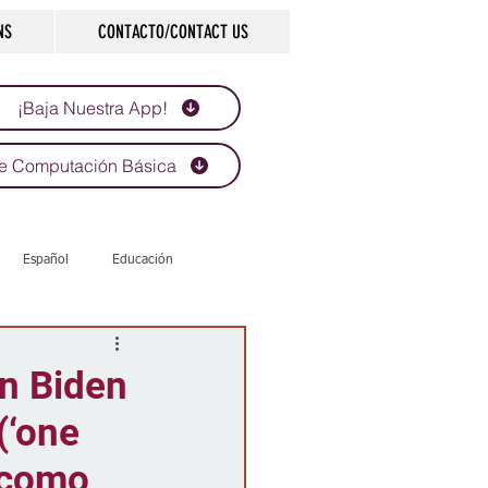
NS
CONTACTO/CONTACT US
¡Baja Nuestra App!
e Computación Básica
Español
Educación
Tecnología
Economía
ón Biden
(‘one
d
Historias que inspiran
, como