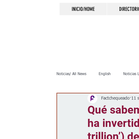
INICIO/HOME
DIRECTORI
Noticias/ All News
English
Noticias 
Factchequeado
11 
Inmigración
Crimen
Negocio
Qué sabem
ha inverti
Elecciones
Clima
Vivienda
trillion’)