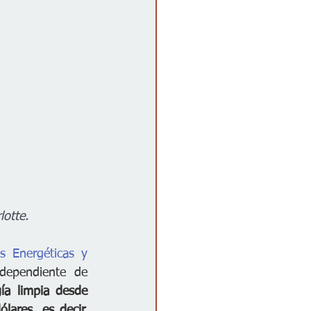
otte. 
s Energéticas y 
dependiente de 
ía limpia desde 
ares, es decir, 