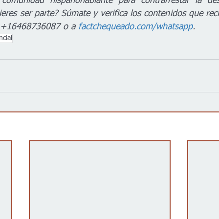
comunidad hispanohablante para contrarrestar la des
eres ser parte? Súmate y verifica los contenidos que reci
 +16468736087 o a 
factchequeado.com/whatsapp
.
ncial