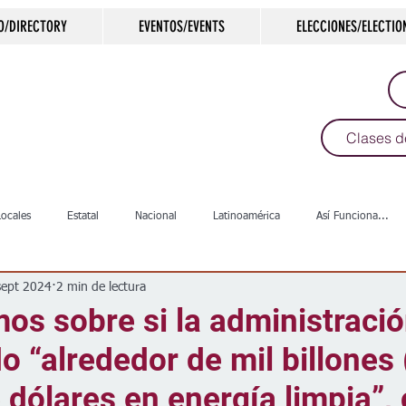
O/DIRECTORY
EVENTOS/EVENTS
ELECCIONES/ELECTIO
Clases d
Locales
Estatal
Nacional
Latinoamérica
Así Funciona...
sept 2024
2 min de lectura
s
Salud
Arte & Cultura
Deportes
COVID-19
Política
os sobre si la administraci
do “alrededor de mil billones 
Escuelas
Calles
Desamparados
Carreteras
Comunida
 de dólares en energía limpia”