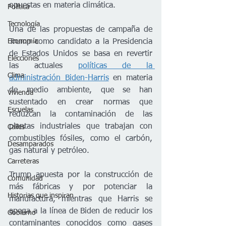
opuestas en materia climática.
Política
Tecnología
Una de las propuestas de campaña de 
Economía
Trump como candidato a la Presidencia 
de Estados Unidos se basa en revertir 
Elecciones
las actuales 
políticas de la 
Clima
administración Biden-Harris
 en materia 
de medio ambiente, que se han 
Vivienda
sustentado en crear normas que 
Escuelas
reduzcan la contaminación de las 
plantas industriales que trabajan con 
Calles
combustibles fósiles, como el carbón, 
Desamparados
gas natural y petróleo. 
Carreteras
Trump apuesta por la construcción de 
Comunidad
más fábricas y por potenciar la 
Historias que inspiran
manufactura, mientras que Harris se 
apega a la línea de Biden de reducir los 
Gobierno
contaminantes conocidos como gases 