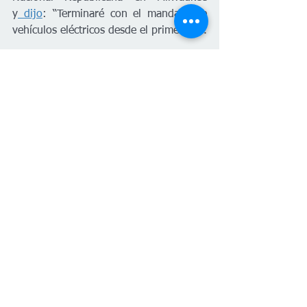
y
 dijo
: “Terminaré con el mandato de 
vehículos eléctricos desde el primer día”.
Latinos quieren líderes 
comprometidos con el 
cambio climático 
Raquel Terán, ex líder de la minoría del 
Senado de Arizona y una luchadora por 
el medio ambiente, dijo a 
Factchqueado 
que el peligro en estas elecciones es 
que existen intereses en que las 
corporaciones “continúen haciendo sus 
billones de dólares en vez de poner 