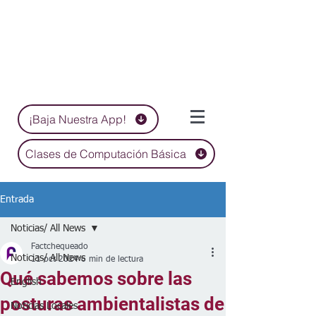
¡Baja Nuestra App!
Clases de Computación Básica
Entrada
Noticias/ All News
Factchequeado
Noticias/ All News
11 oct 2024
6 min de lectura
Qué sabemos sobre las
English
posturas ambientalistas de
Noticias Locales