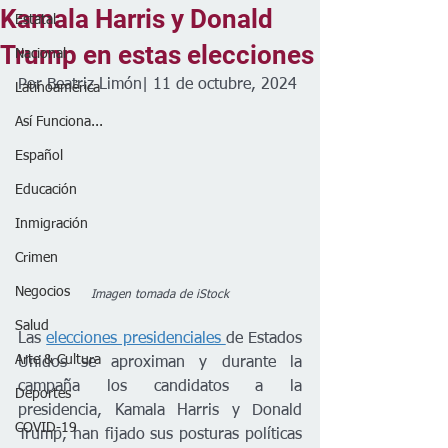
Kamala Harris y Donald
Estatal
Trump en estas elecciones
Nacional
Por Beatriz Limón| 11 de octubre, 2024
Latinoamérica
Así Funciona...
Español
Educación
Inmigración
Crimen
Negocios
Imagen tomada de iStock
Salud
Las 
elecciones presidenciales 
de Estados 
Arte & Cultura
Unidos se aproximan y durante la 
campaña los candidatos a la 
Deportes
presidencia, Kamala Harris y Donald 
COVID-19
Trump, han fijado sus posturas políticas 