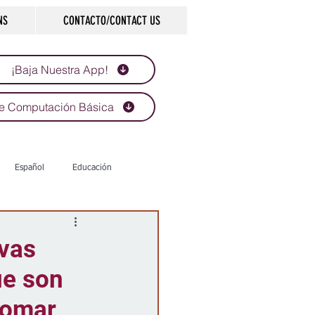
NS
CONTACTO/CONTACT US
¡Baja Nuestra App!
e Computación Básica
Español
Educación
Tecnología
Economía
ivas
ue son
d
Historias que inspiran
tomar