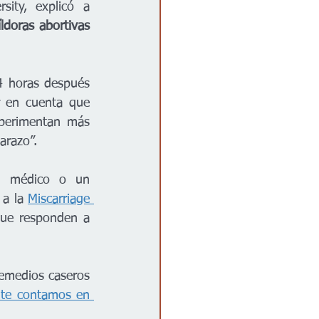
, médica de familia y profesora de Brown University, explicó a 
ldoras abortivas 
 horas después 
r en cuenta que 
perimentan más 
arazo”.
n médico o un 
 a la 
Miscarriage 
que responden a 
emedios caseros 
te contamos en 