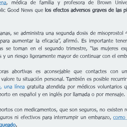
ena
blic Good News que
 los efectos adversos graves de las pí
nas, se administra una segunda dosis de misoprostol 4
para aumentar la eficacia”, afirmó. Es importante tene
as se toman en el segundo trimestre, “las mujeres ex
 y un riesgo ligeramente mayor de continuar con el emb
oras abortivas es aconsejable que contactes con u
 valore tu situación personal. También es posible recurrir
,
 una línea 
gratuita atendida por médicos voluntarios 
borto en español y en inglés por llamada o por mensaje. 
abortos con medicamentos, que son seguros, no existen r
guros ni efectivos para interrumpir un embarazo, 
como 
equeado
.