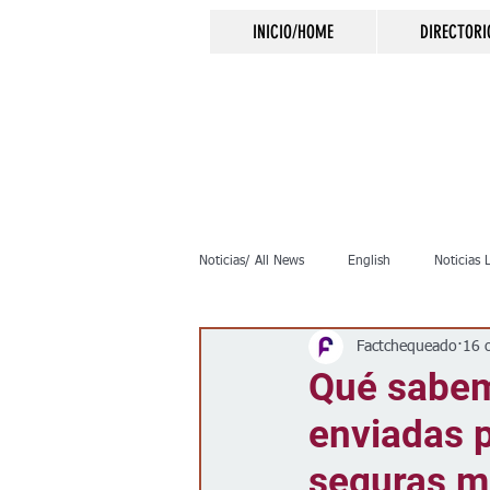
INICIO/HOME
DIRECTORI
Noticias/ All News
English
Noticias 
Factchequeado
16 
Inmigración
Crimen
Negocio
Qué sabem
enviadas p
Elecciones
Clima
Vivienda
seguras m