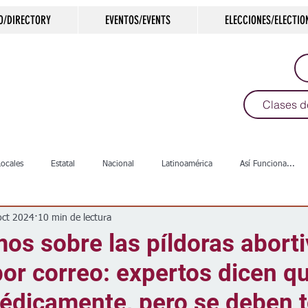
O/DIRECTORY
EVENTOS/EVENTS
ELECCIONES/ELECTIO
Clases d
Locales
Estatal
Nacional
Latinoamérica
Así Funciona...
oct 2024
10 min de lectura
s
Salud
Arte & Cultura
Deportes
COVID-19
Política
os sobre las píldoras abort
or correo: expertos dicen q
Escuelas
Calles
Desamparados
Carreteras
Comunida
édicamente, pero se deben 