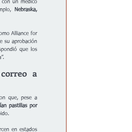
a con un médico 
mplo, 
Nebraska, 
mo Alliance for 
e su aprobación 
spondió que los 
”. 
correo a 
on que, pese a 
ían pastillas por 
bido.
rcen en estados 