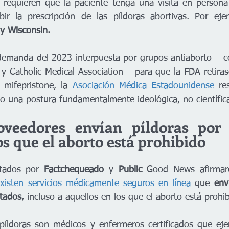
 requieren que la paciente tenga una visita en person
bir la prescripción de las píldoras abortivas. Por eje
 y Wisconsin. 
demanda del 2023 interpuesta por grupos antiaborto —co
 y Catholic Medical Association— para que la FDA retiras
 mifepristone, la 
Asociación Médica Estadounidense
 re
 una postura fundamentalmente ideológica, no científica
oveedores envían píldoras por 
os que el aborto está prohibido
tados por 
Factchequeado
 y 
Public
 Good News afirmar
xisten servicios médicamente seguros en línea
 que 
env
stados
, incluso a aquellos en los que el aborto está prohi
píldoras son médicos y enfermeros certificados que eje