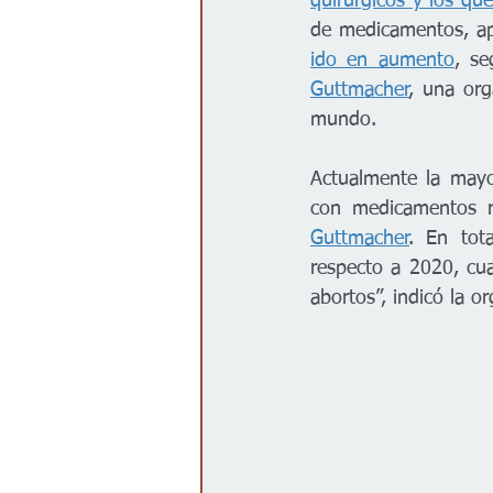
quirúrgicos y los qu
de medicamentos, ap
ido en aumento
, se
Guttmacher
, una org
mundo.
Actualmente la mayo
con medicamentos r
Guttmacher
. En tot
respecto a 2020, cu
abortos”, indicó la or