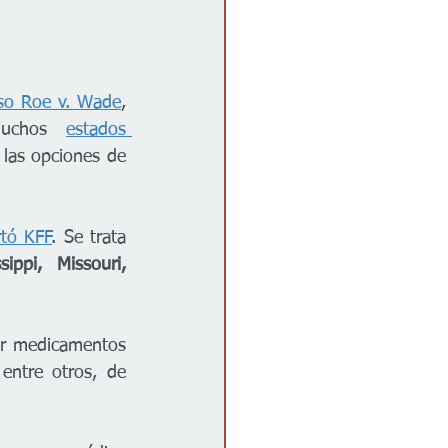
aso Roe v. Wade
, 
muchos 
estados 
 las opciones de 
rtó KFF
. Se trata 
ppi, Missouri, 
or medicamentos 
sean médicos certificados, según el Instituto Guttmacher. Es el caso, entre otros, de 