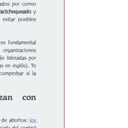
dos por correo 
Factchequeado
 y 
vitar posibles 
 es fundamental 
organizaciones 
n lideradas por 
s en inglés). Te 
omprobar si la 
zan con 
 de abortos: 
los 