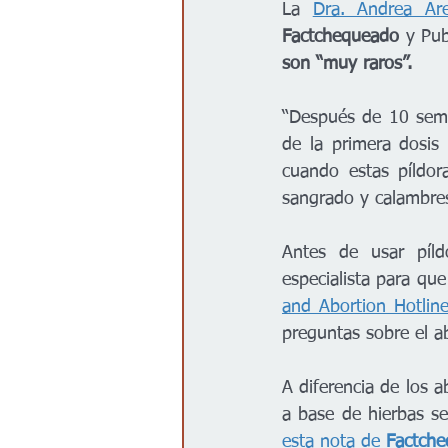
La 
Dra. Andrea Ar
Factchequeado
 y Pu
son “muy raros”. 
“Después de 10 sema
de la primera dosis 
cuando estas píldor
sangrado y calambres
Antes de usar píld
especialista para que
and Abortion Hotline
preguntas sobre el a
A diferencia de los 
a base de hierbas se
esta nota de 
Factch