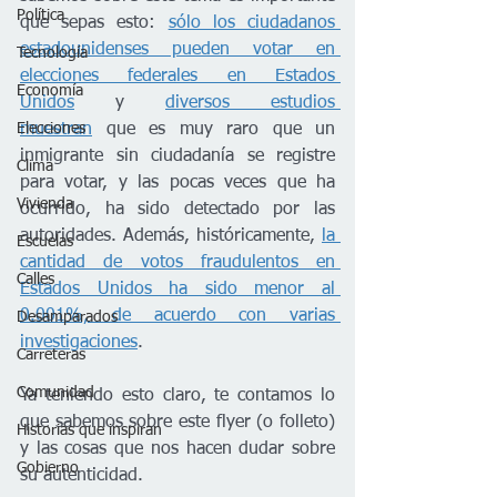
Política
que sepas esto: 
sólo los ciudadanos 
estadounidenses pueden votar en 
Tecnología
elecciones federales en Estados 
Economía
Unidos
 y 
diversos estudios 
muestran
 que es muy raro que un 
Elecciones
inmigrante sin ciudadanía se registre 
Clima
para votar, y las pocas veces que ha 
Vivienda
ocurrido, ha sido detectado por las 
autoridades. Además, históricamente, 
la 
Escuelas
cantidad de votos fraudulentos en 
Calles
Estados Unidos ha sido menor al 
0.001%, de acuerdo con varias 
Desamparados
investigaciones
.
Carreteras
Comunidad
Ya teniendo esto claro, te contamos lo 
que sabemos sobre este flyer (o folleto) 
Historias que inspiran
y las cosas que nos hacen dudar sobre 
Gobierno
su autenticidad.