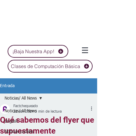
¡Baja Nuestra App!
Clases de Computación Básica
Entrada
Noticias/ All News
Factchequeado
Noticias/ All News
22 abr 2024
3 min de lectura
Qué sabemos del flyer que
English
supuestamente
Noticias Locales