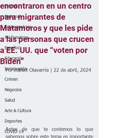
encontraron en un centro
Estatal
para migrantes de
Nacional
Matamoros y que les pide
Latinoamérica
a las personas que crucen
Así Funciona...
a EE. UU. que “voten por
Español
Educación
Biden”
Inmigración
Por Rafael Olavarría | 22 de abril, 2024
Crimen
Negocios
Salud
Arte & Cultura
Deportes
Antes de que te contemos lo que 
COVID-19
sabemos sobre este tema es importante 