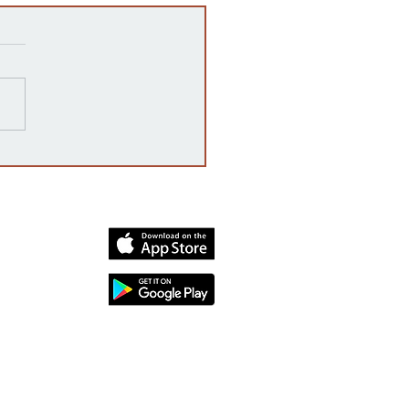
razones detrás de las
rrupciones en la venta de
cates mexicanos a
dos Unidos
dia