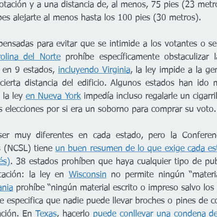
otación y a una distancia de, al menos, 75 pies (23 metro
bes alejarte al menos hasta los 100 pies (30 metros). 
ensadas para evitar que se intimide a los votantes o se 
olina del Norte
 prohíbe específicamente obstaculizar 
 en 9 estados, 
incluyendo Virginia
, la ley impide a la gen
 cierta distancia del edificio. Algunos estados han ido 
la ley 
en Nueva York
 impedía incluso regalarle un cigarri
as elecciones por si era un soborno para comprar su voto.
er muy diferentes en cada estado, pero la Conferenc
s (NCSL) tiene 
un buen resumen de lo que exige cada esta
és)
. 38 estados prohíben que haya cualquier tipo de publi
ación: la ley en 
Wisconsin
 no permite ningún “material
ania
 prohíbe “ningún material escrito o impreso salvo los 
e especifica que nadie puede llevar broches o pines de co
ción. En 
Texas
, hacerlo 
puede conllevar una condena de