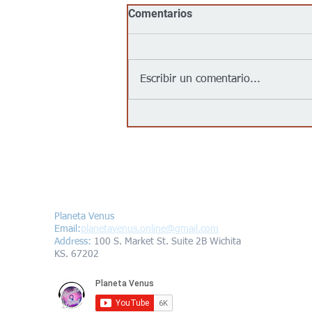
Comentarios
Escribir un comentario...
Jalapeños vinculados a un
brote de salmonela en EEUU
provienen de una granja en
México: autoridades
Contáctanos/Contact us
Planeta Venus
Email:
planetavenus.online
@gmail.com
Address
:
100 S. Market St. Suite 2B Wichita
KS. 67202