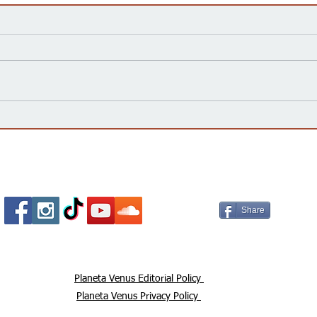
Kansas Define su Futuro en
Las 
las Primarias de 2026 y Mira
inte
hacia Noviembre
agua
Esta
Socializa Con Nosotros /
Our Social Me
Share
Planeta Venus Editorial Policy
Planeta Venus Privacy Policy