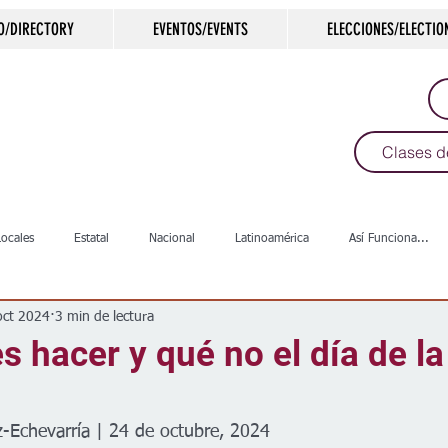
O/DIRECTORY
EVENTOS/EVENTS
ELECCIONES/ELECTIO
Clases d
Locales
Estatal
Nacional
Latinoamérica
Así Funciona...
oct 2024
3 min de lectura
s
Salud
Arte & Cultura
Deportes
COVID-19
Política
 hacer y qué no el día de la
Escuelas
Calles
Desamparados
Carreteras
Comunida
-Echevarría | 24 de octubre, 2024