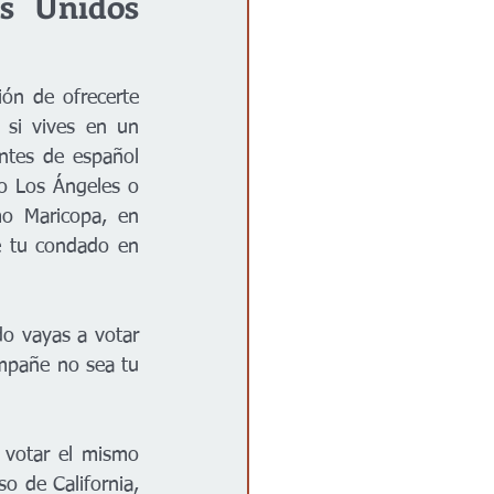
s Unidos 
ión de ofrecerte 
 si vives en un 
tes de español 
o Los Ángeles o 
o Maricopa, en 
e tu condado en 
o vayas a votar 
ompañe no sea tu 
 votar el mismo 
so de California, 