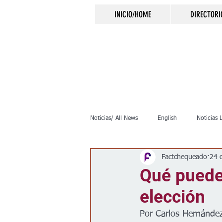
INICIO/HOME
DIRECTORI
Noticias/ All News
English
Noticias 
Factchequeado
24 
Inmigración
Crimen
Negocio
Qué puedes
elección
Elecciones
Clima
Vivienda
Por Carlos Hernández