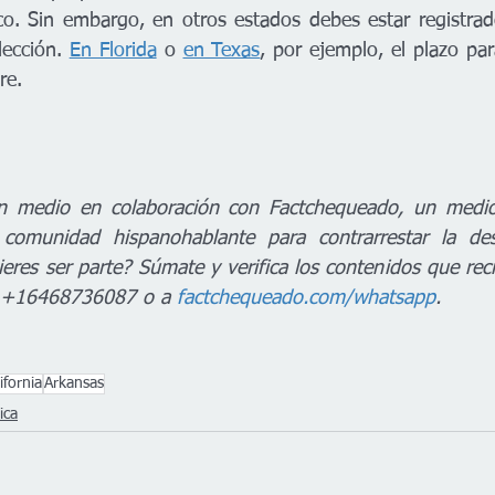
. Sin embargo, en otros estados debes estar registrad
lección. 
En Florida
 o 
en Texas
, por ejemplo, el plazo par
e.   
n medio en colaboración con Factchequeado, un medio d
comunidad hispanohablante para contrarrestar la des
eres ser parte? Súmate y verifica los contenidos que reci
 +16468736087 o a 
factchequeado.com/whatsapp
.
ifornia
Arkansas
ica