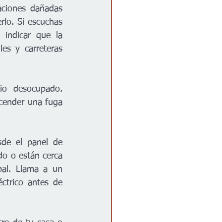
aciones dañadas 
lo. Si escuchas 
indicar que la 
es y carreteras 
io desocupado. 
cender una fuga 
sde el panel de 
do o están cerca 
al. Llama a un 
ctrico antes de 