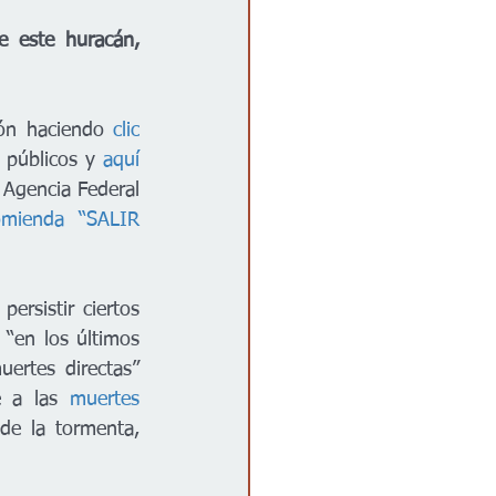
 este huracán, 
ón haciendo 
clic 
 públicos y 
aquí 
 Agencia Federal 
omienda “SALIR 
rsistir ciertos 
en los últimos 
rtes directas” 
e a las 
muertes 
e la tormenta, 