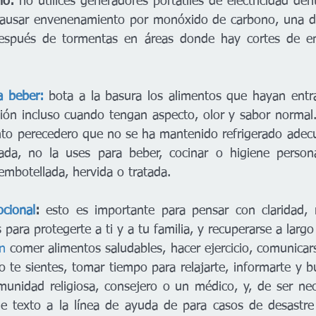
no:
 no utilices generadores portátiles de electricidad den
causar envenenamiento por monóxido de carbono, una de 
espués de tormentas en áreas donde hay cortes de en
a beber:
 bota a la basura los alimentos que hayan entr
ión incluso cuando tengan aspecto, olor y sabor normal
to perecedero que no se ha mantenido refrigerado adecu
da, no la uses para beber, cocinar o higiene personal
embotellada, hervida o tratada.
cional
:
 esto es importante para pensar con claridad, r
para protegerte a ti y a tu familia, y recuperarse a largo
n
 comer alimentos saludables, hacer ejercicio, comunicar
o te sientes, tomar tiempo para relajarte, informarte y b
munidad religiosa, consejero o un médico, y, de ser nece
e texto a la línea de ayuda de para casos de desastre