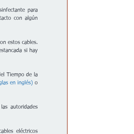
infectante para 
acto con algún 
on estos cables. 
stancada si hay 
sigue las últimas actualizaciones a través de la Radio del Tiempo de la 
las en inglés)
 o 
as autoridades 
bles eléctricos 