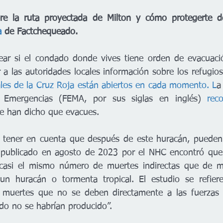
e la ruta proyectada de Milton y cómo protegerte de
a
 de Factchequeado.
ar si el condado donde vives tiene orden de evacuaci
r a las autoridades locales información sobre los refugios
les de la Cruz Roja están abiertos en cada momento. L
a
 Emergencias (FEMA, por sus siglas en inglés) 
rec
 te han dicho que evacues.
tener en cuenta que después de este huracán, pueden pe
 publicado en agosto de 2023 por el NHC encontró que “
asi el mismo número de muertes indirectas que de mue
n huracán o tormenta tropical. El estudio se refier
 muertes que no se deben directamente a las fuerzas d
do no se habrían producido”.