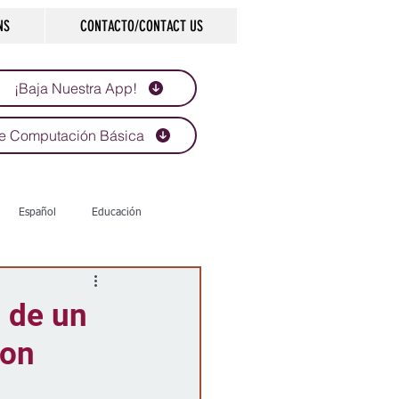
NS
CONTACTO/CONTACT US
¡Baja Nuestra App!
e Computación Básica
Español
Educación
Tecnología
Economía
 de un
ton
d
Historias que inspiran