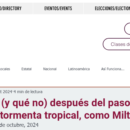
O/DIRECTORY
EVENTOS/EVENTS
ELECCIONES/ELECTIO
Clases d
Locales
Estatal
Nacional
Latinoamérica
Así Funciona...
ct 2024
4 min de lectura
s
Salud
Arte & Cultura
Deportes
COVID-19
Política
(y qué no) después del paso
tormenta tropical, como Mil
Escuelas
Calles
Desamparados
Carreteras
Comunida
 de octubre, 2024