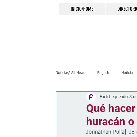
INICIO/HOME
DIRECTORI
Noticias/ All News
English
Noticias 
Factchequeado
8 o
Inmigración
Crimen
Negocio
Qué hacer 
huracán o 
Elecciones
Clima
Vivienda
Jonnathan Pulla| 08