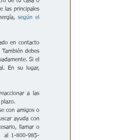
tro de tu casa o 
las principales 
ergía, 
según el 
ado en contacto 
. También debes 
adamente. Si el 
. En su lugar, 
eaccionar a las 
 plazo. 
se con amigos o 
uscar ayuda con 
sario, llamar o 
  al 1-800-985-