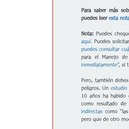
Para saber más sobr
puedes leer 
esta not
Nota:
 Puedes cheque
aquí.
 Puedes solicita
puedes consultar cuá
para el Manejo de
inmediatamente”
, si
Pero, también debes 
peligros. Un 
estudio
10 años ha habido c
como resultado de u
indirectas
 como “las
pero que de otro mo