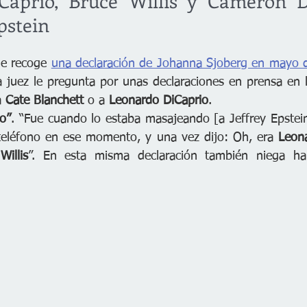
Caprio, Bruce Willis y Cameron D
pstein
e recoge 
una declaración de Johanna Sjoberg en mayo d
la juez le pregunta por unas declaraciones en prensa en l
 
Cate Blanchett
 o a 
Leonardo DiCaprio
. 
o”
. “Fue cuando lo estaba masajeando [a Jeffrey Epstein]
eléfono en ese momento, y una vez dijo: Oh, era 
Leon
Willis