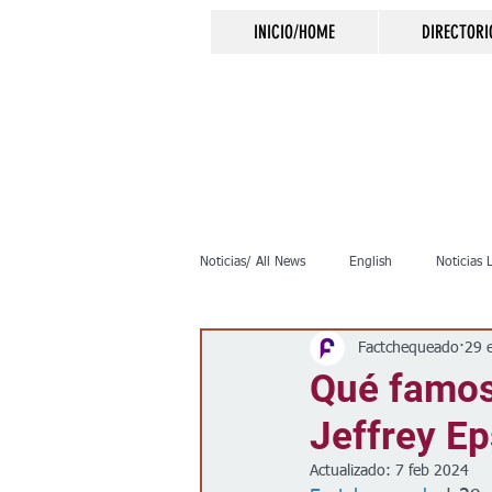
INICIO/HOME
DIRECTORI
Noticias/ All News
English
Noticias 
Factchequeado
29 
Inmigración
Crimen
Negocio
Qué famos
Jeffrey Ep
Elecciones
Clima
Vivienda
Actualizado:
7 feb 2024