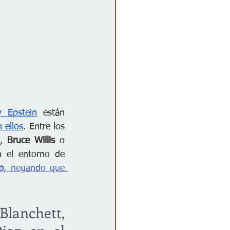
y Epstein
 están 
 ellos
. Entre los 
, 
Bruce Willis
 o 
 el entorno de 
p
, negando que 
Blanchett, 