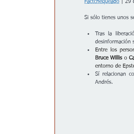
Factchequeado
 | 29
Gobierno
Espectáculos
Si sólo tienes unos s
Tras la liberac
desinformación 
Entre los pers
Bruce Willis
 o 
C
entorno de Epste
Sí relacionan c
Andrés.