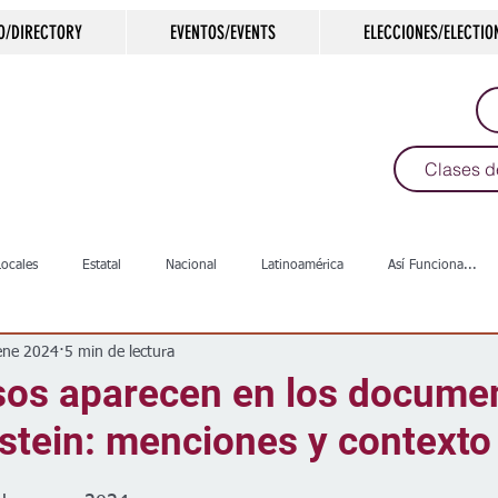
O/DIRECTORY
EVENTOS/EVENTS
ELECCIONES/ELECTIO
Clases d
Locales
Estatal
Nacional
Latinoamérica
Así Funciona...
ene 2024
5 min de lectura
s
Salud
Arte & Cultura
Deportes
COVID-19
Política
os aparecen en los docume
stein: menciones y contexto
Escuelas
Calles
Desamparados
Carreteras
Comunida