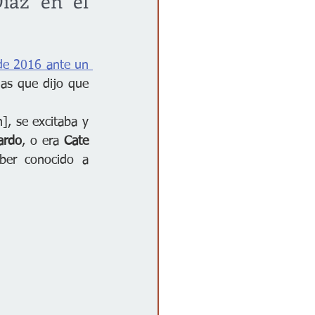
iaz en el 
e 2016 ante un 
as que dijo que 
, se excitaba y 
ardo
, o era 
Cate 
”. En esta misma declaración también niega haber conocido a 