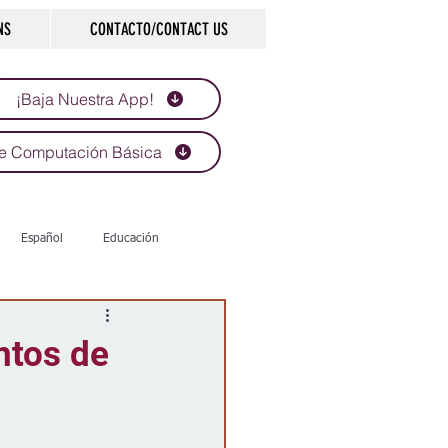
NS
CONTACTO/CONTACT US
¡Baja Nuestra App!
e Computación Básica
Español
Educación
Tecnología
Economía
ntos de
d
Historias que inspiran