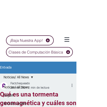
¡Baja Nuestra App!
Clases de Computación Básica
Entrada
Noticias/ All News
Factchequeado
Noticias/ All News
26 mar 2024
2 min de lectura
Qué es una tormenta
English
geomagnética y cuáles son
Noticias Locales