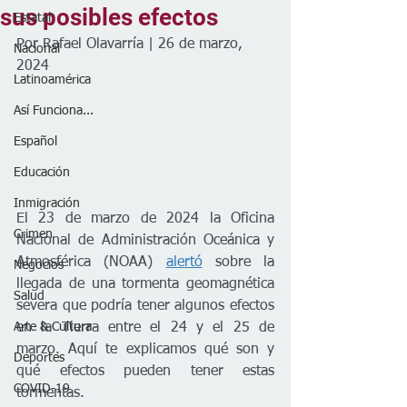
sus posibles efectos
Estatal
Por Rafael Olavarría | 26 de marzo, 
Nacional
2024
Latinoamérica
Así Funciona...
Español
Educación
Inmigración
El 23 de marzo de 2024 la Oficina 
Crimen
Nacional de Administración Oceánica y 
Atmosférica (NOAA) 
alertó
 sobre la 
Negocios
llegada de una tormenta geomagnética 
Salud
severa que podría tener algunos efectos 
en la Tierra entre el 24 y el 25 de 
Arte & Cultura
marzo. Aquí te explicamos qué son y 
Deportes
qué efectos pueden tener estas 
COVID-19
tormentas.