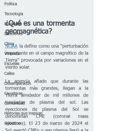
Política
Tecnología
¿Qué es una tormenta 
Economía
geomagnética?
Elecciones
Clima
NOAA
 la define como una “perturbación 
importante en el campo magnético de la 
Vivienda
Tierra” provocada por variaciones en el 
Escuelas
viento solar.
Calles
La agencia añade que durante las 
Desamparados
tormentas más grandes, llegan a la 
Carreteras
Tierra alrededor de mil millones de 
toneladas de plasma del sol. Las 
Comunidad
eyecciones de plasma del Sol se 
Historias que inspiran
denominan CME (coronal mass 
ejections). El 23 de marzo de 2024 el 
Gobierno
Sol eyectó CMEs y ese plasma llegó a la 