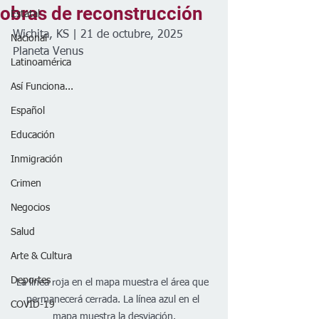
obras de reconstrucción
Estatal
Wichita, KS | 21 de octubre, 2025
Nacional
Planeta Venus
Latinoamérica
Así Funciona...
Español
Educación
Inmigración
Crimen
Negocios
Salud
Arte & Cultura
Deportes
La línea roja en el mapa muestra el área que 
permanecerá cerrada. La línea azul en el 
COVID-19
mapa muestra la desviación.