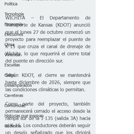
Política
Tecnología
WICHITA – El Departamento de 
Economía
Transporte de Kansas (KDOT) anunció 
que el lunes 27 de octubre comenzó un 
Elecciones
proyecto para reemplazar el puente de 
Clima
K-15 que cruza el canal de drenaje de 
Wichita, lo que requerirá el cierre total 
Vivienda
del puente en dirección sur.
Escuelas
Calles
Según KDOT, el cierre se mantendrá 
hasta diciembre de 2026, siempre que 
Desamparados
las condiciones climáticas lo permitan.
Carreteras
Como parte del proyecto, también 
Comunidad
permanecerá cerrado el acceso desde la 
Historias que inspiran
rampa sur de la I-135 (salida 3A) hacia 
el K-15. Los conductores deberán seguir 
Gobierno
un desvío señalizado que los dirigirá 