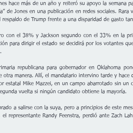
nes hace más de un año y reiteró su apoyo la semana pa
ría” de Jones en una publicación en redes sociales. Rara 
l respaldo de Trump frente a una disparidad de gasto tan
ro con el 38% y Jackson segundo con el 33% en la prim
ión para dirigir el estado se decidirá por los votantes qu
.
primaria republicana para gobernador en Oklahoma pond
 otra manera. Allí, el mandatario intervino tarde y hace 
r estatal Mike Mazzei, en un campo abarrotado sin un cla
segunda vuelta si ningún candidato obtiene la mayoría.
ado a salirse con la suya, pero a principios de este mes 
el representante Randy Feenstra, perdió ante Zach Lahn