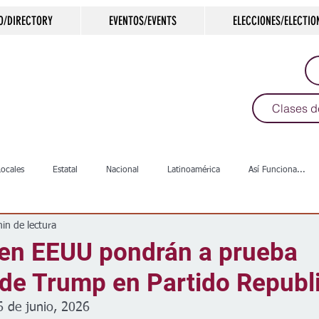
O/DIRECTORY
EVENTOS/EVENTS
ELECCIONES/ELECTIO
Clases d
Locales
Estatal
Nacional
Latinoamérica
Así Funciona...
in de lectura
s
Salud
Arte & Cultura
Deportes
COVID-19
Política
 en EEUU pondrán a prueba
 de Trump en Partido Republ
Escuelas
Calles
Desamparados
Carreteras
Comunida
6 de junio, 2026