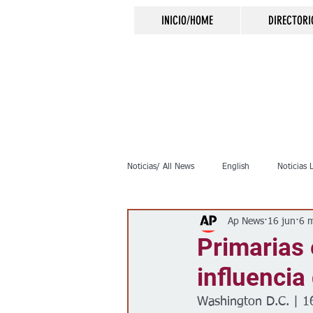
INICIO/HOME
DIRECTORI
Noticias/ All News
English
Noticias 
Ap News
16 jun
6 m
Inmigración
Crimen
Negocio
Primarias
influencia
Elecciones
Clima
Vivienda
Washington D.C. | 1