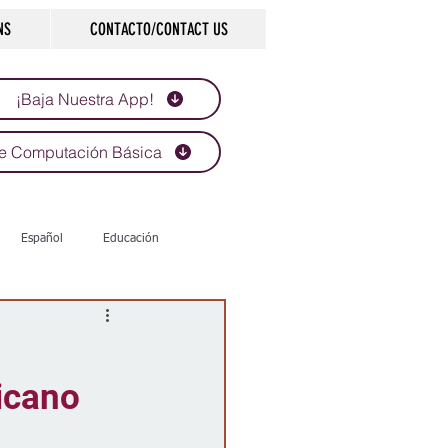
NS
CONTACTO/CONTACT US
¡Baja Nuestra App!
e Computación Básica
Español
Educación
Tecnología
Economía
icano
d
Historias que inspiran