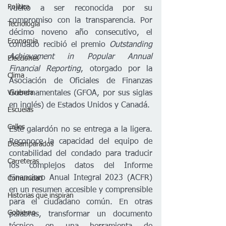
Política
vuelto a ser reconocida por su 
compromiso con la transparencia. Por 
Tecnología
décimo noveno año consecutivo, el 
Economía
condado recibió el premio 
Outstanding 
Achievement in Popular Annual 
Elecciones
Financial Reporting
, otorgado por la 
Clima
Asociación de Oficiales de Finanzas 
Vivienda
Gubernamentales (GFOA, por sus siglas 
en inglés) de Estados Unidos y Canadá.
Escuelas
Calles
Este galardón no se entrega a la ligera. 
Reconoce la capacidad del equipo de 
Desamparados
contabilidad del condado para traducir 
Carreteras
los complejos datos del Informe 
Financiero Anual Integral 2023 (ACFR) 
Comunidad
en un resumen accesible y comprensible 
Historias que inspiran
para el ciudadano común. En otras 
Gobierno
palabras, transformar un documento 