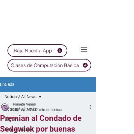
¡Baja Nuestra App!
Clases de Computación Básica
Entrada
Noticias/ All News
Planeta Venus
Noticias/ All News
15 may 2025
2 min de lectura
Premian al Condado de
English
Sedgwick por buenas
Noticias Locales