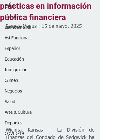
prácticas en información
Estatal
pública financiera
Nacional
Planeta Venus | 15 de mayo, 2025
Latinoamérica
Así Funciona...
Español
Educación
Inmigración
Crimen
Negocios
Salud
Arte & Cultura
Deportes
Wichita, Kansas — La División de 
COVID-19
Finanzas del Condado de Sedgwick ha 