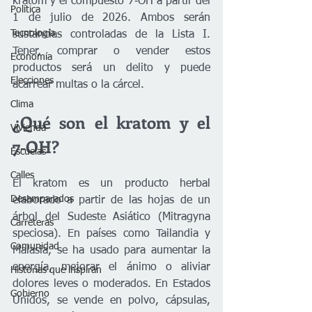
kratom y el compuesto 7‑OH a partir del 
Política
1 de julio de 2026. Ambos serán 
Tecnología
sustancias controladas de la Lista I. 
Tener, comprar o vender estos 
Economía
productos será un delito y puede 
Elecciones
acarrear multas o la cárcel.
Clima
¿Qué son el kratom y el 
Vivienda
7‑OH?
Escuelas
Calles
El kratom es un producto herbal 
Desamparados
elaborado a partir de las hojas de un 
árbol del Sudeste Asiático (Mitragyna 
Carreteras
speciosa). En países como Tailandia y 
Comunidad
Malasia, se ha usado para aumentar la 
energía, mejorar el ánimo o aliviar 
Historias que inspiran
dolores leves o moderados. En Estados 
Gobierno
Unidos, se vende en polvo, cápsulas, 