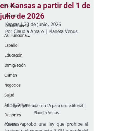
en Kansas a partir del 1 de
Estatal
julio de 2026
Nacional
Kansas | 23 de junio, 2026
Latinoamérica
Por Claudia Amaro | Planeta Venus 
Así Funciona...
Español
Educación
Inmigración
Crimen
Negocios
Salud
Arte & Cultura
Imagen generada con IA para uso editorial | 
Planeta Venus 
Deportes
Kansas aprobó una ley que prohíbe el 
COVID-19