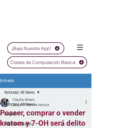
¡Baja Nuestra App!
Clases de Computación Básica
Entrada
Noticias/ All News
Claudia Amaro
Noticias/ All News
23 jun
4 min de lectura
Poseer, comprar o vender
English
kratom y 7-OH será delito
Noticias Locales