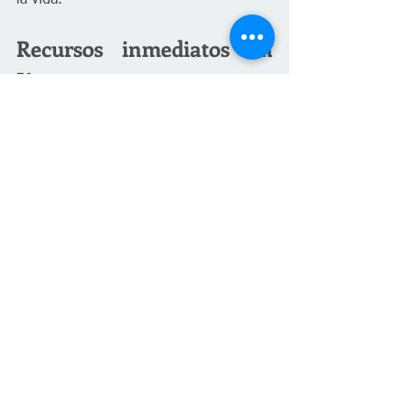
la vida.
Recursos inmediatos en 
Kansas
La información oficial de salud en 
Kansas sugiere los siguientes recursos 
para personas que ya usan kratom o 
están preocupadas por un ser querido:
Línea 988 de Crisis y Suicidio: se 
puede llamar o enviar un mensaje 
de texto para recibir apoyo en 
momentos de crisis emocional o de 
riesgo de autolesión.
Línea estatal de referencia para el 
tratamiento del consumo de 
sustancias: 866‑645‑8216, opción 
2 en el menú, para encontrar 