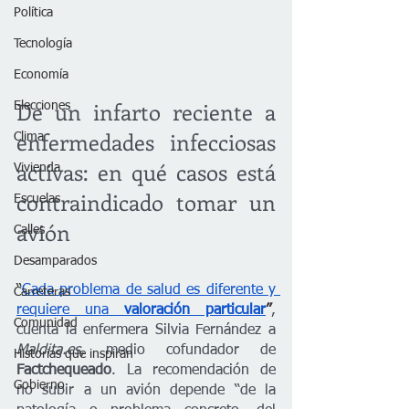
Política
Tecnología
Economía
De un infarto reciente a 
Elecciones
enfermedades infecciosas 
Clima
activas: en qué casos está 
Vivienda
contraindicado tomar un 
Escuelas
avión
Calles
Desamparados
“
Cada problema de salud es diferente y 
Carreteras
requiere una 
valoración particular
”
, 
Comunidad
cuenta la enfermera Silvia Fernández a 
Maldita.es
, medio cofundador de 
Historias que inspiran
Factchequeado
. La recomendación de 
Gobierno
no subir a un avión depende “de la 