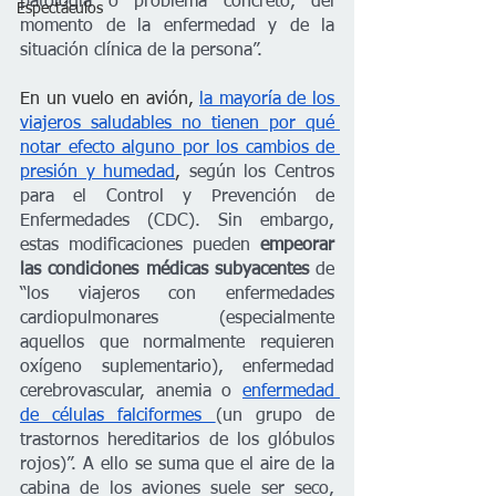
patología o problema concreto, del 
Espectáculos
momento de la enfermedad y de la 
situación clínica de la persona”.
En un vuelo en avión, 
la mayoría de los 
viajeros saludables no tienen por qué 
notar efecto alguno por los cambios de 
presión y humedad
, 
según los Centros 
para el Control y Prevención de 
Enfermedades (CDC). Sin embargo, 
estas modificaciones pueden
 empeorar 
las condiciones médicas subyacentes 
de 
“los viajeros con enfermedades 
cardiopulmonares (especialmente 
aquellos que normalmente requieren 
oxígeno suplementario), enfermedad 
cerebrovascular, anemia o 
enfermedad 
de células falciformes 
(un grupo de 
trastornos hereditarios de los glóbulos 
rojos)”. A ello se suma que el aire de la 
cabina de los aviones suele ser seco, 