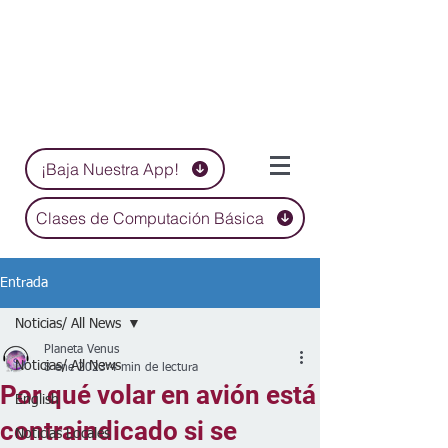
¡Baja Nuestra App!
Clases de Computación Básica
Entrada
Noticias/ All News
Planeta Venus
Noticias/ All News
8 ene 2023
4 min de lectura
Por qué volar en avión está
English
contraindicado si se
Noticias Locales