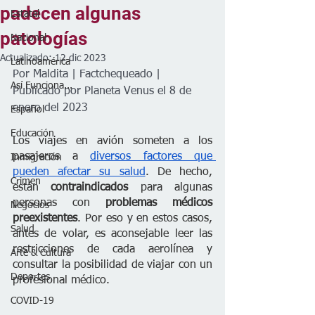
padecen algunas
Estatal
patologías
Nacional
Actualizado:
12 dic 2023
Latinoamérica
Por Maldita | Factchequeado | 
Así Funciona...
Publicado por Planeta Venus el 8 de 
enero del 2023
Español
Educación
Los viajes en avión someten a los 
pasajeros a 
diversos factores que 
Inmigración
pueden afectar su salud
. De hecho, 
Crimen
están 
contraindicados 
para algunas 
personas con 
problemas médicos 
Negocios
preexistentes
. Por eso y en estos casos, 
Salud
antes de volar, es aconsejable leer las 
restricciones de cada aerolínea y 
Arte & Cultura
consultar la posibilidad de viajar con un 
Deportes
profesional médico.
COVID-19