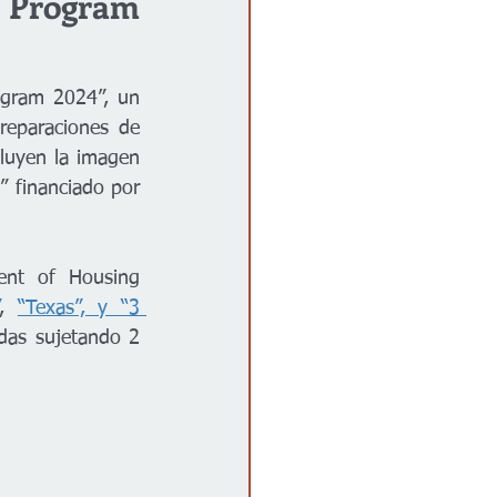
 Program 
gram 2024”, un 
eparaciones de 
luyen la imagen 
 financiado por 
nt of Housing 
”
, 
“Texas”, y “3 
das sujetando 2 