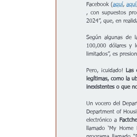
Facebook (
aquí
, 
aquí
, con supuestos pr
2024”, que, en realid
Según algunas de la
100,000 dólares y l
limitados”, es presio
Pero, ¡cuidado! 
Las 
legítimas, como la u
inexistentes o que n
Un vocero del Depar
Department of Housi
electrónico a 
Factch
llamado ‘My Home P
programa llamado “D