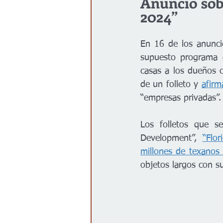
Anuncio sob
2024”
En 16 de los anunci
supuesto programa q
casas a los dueños c
de un folleto y 
afirm
“empresas privadas”.
Los folletos que s
Development”, 
“Flo
millones de texanos
objetos largos con su