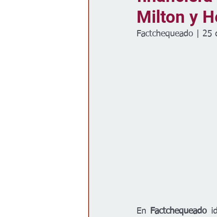
Milton y H
Gobierno
Espectáculos
Factchequeado | 25 
En 
Factchequeado
 i