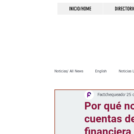
INICIO/HOME
DIRECTORI
Noticias/ All News
English
Noticias 
Factchequeado
25 
Inmigración
Crimen
Negocio
Por qué no
cuentas d
Elecciones
Clima
Vivienda
financiera