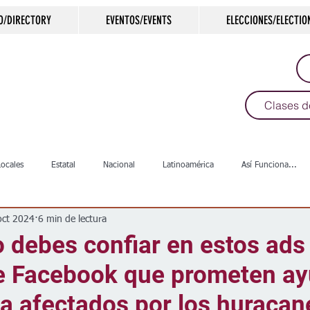
O/DIRECTORY
EVENTOS/EVENTS
ELECCIONES/ELECTIO
Clases d
Locales
Estatal
Nacional
Latinoamérica
Así Funciona...
oct 2024
6 min de lectura
s
Salud
Arte & Cultura
Deportes
COVID-19
Política
 debes confiar en estos ads 
e Facebook que prometen a
Escuelas
Calles
Desamparados
Carreteras
Comunida
 a afectados por los huracan