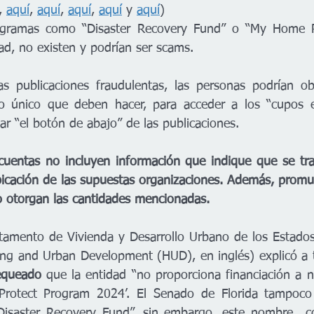
, 
aquí
, 
aquí
, 
aquí
, 
aquí
 y 
aquí
) 
ogramas como “Disaster Recovery Fund” o “My Home P
ad, no existen y podrían ser scams. 
s publicaciones fraudulentas, las personas podrían ob
o único que deben hacer, para acceder a los “cupos 
nar “el botón de abajo” de las publicaciones.
cuentas no incluyen información que indique que se tra
bicación de las supuestas organizaciones. Además, prom
o otorgan las cantidades mencionadas.
tamento de Vivienda y Desarrollo Urbano de los Estados
ng and Urban Development (HUD), en inglés) explicó a t
equeado
 que la entidad “no proporciona financiación a 
rotect Program 2024’. El Senado de Florida tampoco
isaster Recovery Fund”, sin embargo, este nombre  co