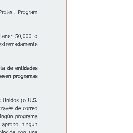
rotect Program 
tener 50,000 o 
extremadamente 
ta de entidades 
ueven programas 
 Unidos (o U.S. 
ravés de correo 
ningún programa 
 aprobó ningún 
incide con una 