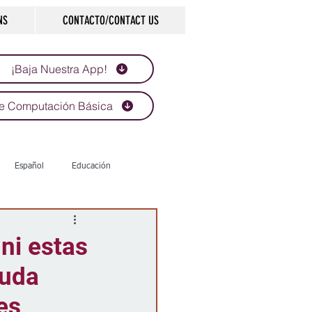
NS
CONTACTO/CONTACT US
¡Baja Nuestra App!
e Computación Básica
Español
Educación
Tecnología
Economía
ni estas
yuda
d
Historias que inspiran
es