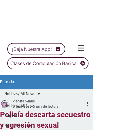
¡Baja Nuestra App!
Clases de Computación Básica
Entrada
Noticias/ All News
Planeta Venus
Noticias/ All News
3 may 2025
1 min de lectura
Policía descarta secuestro
English
y agresión sexual
Noticias Locales