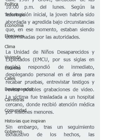
Política
10:00 p.m. del lunes. Según la 
información inicial, la joven habría sido 
Tecnología
abordada y agredida bajo circunstancias 
Economía
que, en ese momento, estaban siendo 
Elecciones
determinadas por las autoridades.
Clima
La Unidad de Niños Desaparecidos y 
Vivienda
Explotados (EMCU, por sus siglas en 
inglés) respondió de inmediato, 
Escuelas
desplegando personal en el área para 
Calles
recabar pruebas, entrevistar testigos y 
Desamparados
revisar posibles grabaciones de video. 
La víctima fue trasladada a un hospital 
Carreteras
cercano, donde recibió atención médica 
Comunidad
por lesiones menores.
Historias que inspiran
Sin embargo, tras un seguimiento 
Gobierno
exhaustivo de los hechos, las 