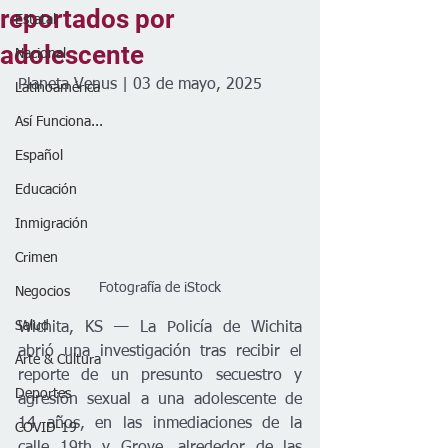
reportados por
Estatal
adolescente
Nacional
Planeta Venus | 03 de mayo, 2025
Latinoamérica
Así Funciona...
Español
Educación
Inmigración
Crimen
Fotografía de iStock
Negocios
Salud
Wichita, KS — La Policía de Wichita 
abrió una investigación tras recibir el 
Arte & Cultura
reporte de un presunto secuestro y 
Deportes
agresión sexual a una adolescente de 
14 años, en las inmediaciones de la 
COVID-19
calle 19th y Grove, alrededor de las 