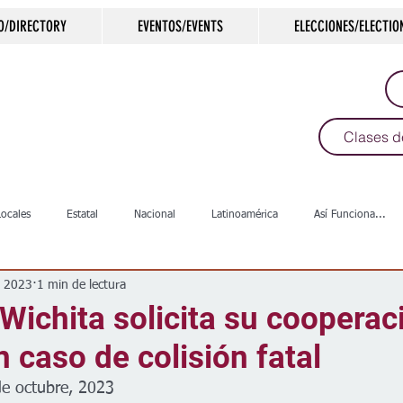
O/DIRECTORY
EVENTOS/EVENTS
ELECCIONES/ELECTIO
Clases d
Locales
Estatal
Nacional
Latinoamérica
Así Funciona...
t 2023
1 min de lectura
s
Salud
Arte & Cultura
Deportes
COVID-19
Política
 Wichita solicita su cooperac
n caso de colisión fatal
Escuelas
Calles
Desamparados
Carreteras
Comunida
de octubre, 2023