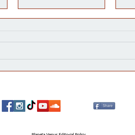
La campaña 'vota no' declara
¿Qué
Victoria, rechazando la
elec
enmienda constitucional por
impo
un amplio margen
Socializa Con Nosotros /
Our Social Me
Share
Planeta Venus Editorial Policy