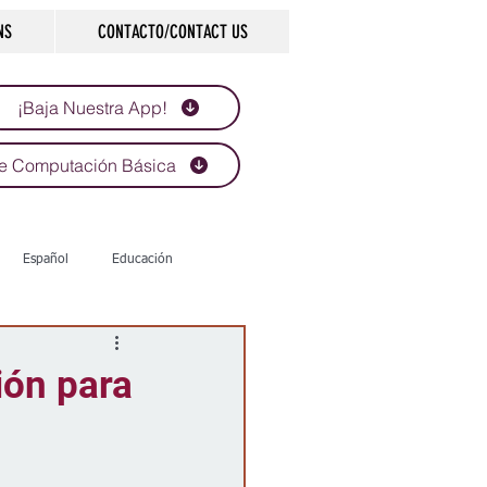
NS
CONTACTO/CONTACT US
¡Baja Nuestra App!
e Computación Básica
Español
Educación
Tecnología
Economía
ión para
d
Historias que inspiran