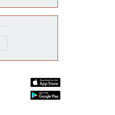
 es una auditoría post-
toral en Kansas y por qué
rta?
dia