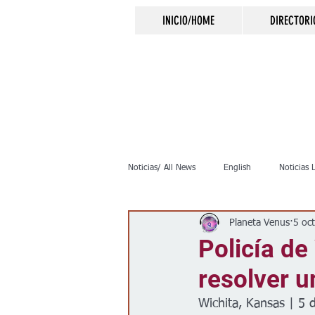
INICIO/HOME
DIRECTORI
Noticias/ All News
English
Noticias 
Planeta Venus
5 oc
Inmigración
Crimen
Negocio
Policía de
resolver u
Elecciones
Clima
Vivienda
Wichita, Kansas | 5 