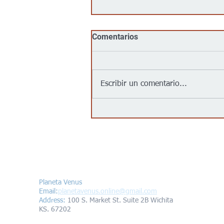
Comentarios
Escribir un comentario...
Goodwill llega al centro de
Wichita con su primera
tienda urbana para impulsar
oportunidades laborales y
programas comunitarios
Contáctanos/Contact us
Planeta Venus
Email:
planetavenus.online
@gmail.com
Address
:
100 S. Market St. Suite 2B Wichita
KS. 67202