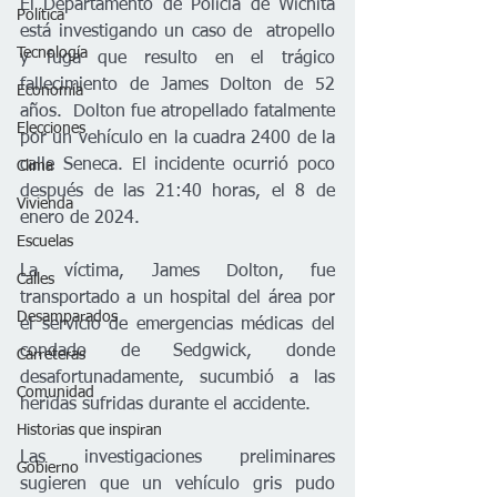
El Departamento de Policía de Wichita 
Política
está investigando un caso de  atropello 
Tecnología
y fuga que resulto en el trágico 
fallecimiento de James Dolton de 52 
Economía
años.  Dolton fue atropellado fatalmente 
Elecciones
por un vehículo en la cuadra 2400 de la 
calle Seneca. El incidente ocurrió poco 
Clima
después de las 21:40 horas, el 8 de 
Vivienda
enero de 2024. 
Escuelas
La víctima, James Dolton, fue 
Calles
transportado a un hospital del área por 
Desamparados
el servicio de emergencias médicas del 
condado de Sedgwick, donde 
Carreteras
desafortunadamente, sucumbió a las 
Comunidad
heridas sufridas durante el accidente. 
Historias que inspiran
Las investigaciones preliminares 
Gobierno
sugieren que un vehículo gris pudo 