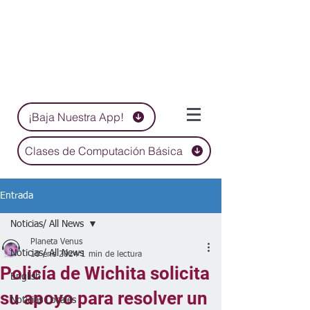
¡Baja Nuestra App!
Clases de Computación Básica
Entrada
Noticias/ All News
Planeta Venus
Noticias/ All News
10 ene 2024
1 min de lectura
Policía de Wichita solicita
English
su apoyo para resolver un
Noticias Locales