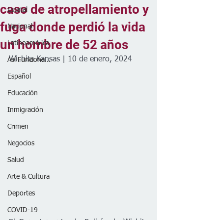
caso de atropellamiento y
Estatal
fuga donde perdió la vida
Nacional
un hombre de 52 años
Latinoamérica
Wichita Kansas | 10 de enero, 2024
Así Funciona...
Español
Educación
Inmigración
Crimen
Negocios
Salud
Arte & Cultura
Deportes
COVID-19