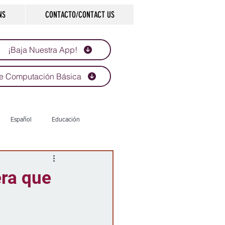
NS
CONTACTO/CONTACT US
¡Baja Nuestra App!
e Computación Básica
Español
Educación
Tecnología
Economía
era que
d
Historias que inspiran