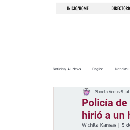
INICIO/HOME
DIRECTORI
Noticias/ All News
English
Noticias 
Planeta Venus
5 ju
Inmigración
Crimen
Negocio
Policía de
hirió a un
Elecciones
Clima
Vivienda
Wichita Kansas | 5 d