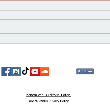
Kansas Define su Futuro en
Las 
las Primarias de 2026 y Mira
inte
hacia Noviembre
agua
Esta
Socializa Con Nosotros /
Our Social Me
Share
Planeta Venus Editorial Policy
Planeta Venus Privacy Policy