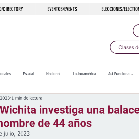
O/DIRECTORY
EVENTOS/EVENTS
ELECCIONES/ELECTIO
Clases d
Locales
Estatal
Nacional
Latinoamérica
Así Funciona...
l 2023
1 min de lectura
s
Salud
Arte & Cultura
Deportes
COVID-19
Política
 Wichita investiga una balac
 hombre de 44 años
Escuelas
Calles
Desamparados
Carreteras
Comunida
e julio, 2023