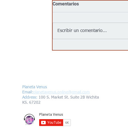
Comentarios
Escribir un comentario...
Jalapeños vinculados a un
brote de salmonela en EEUU
provienen de una granja en
México: autoridades
Contáctanos/Contact us
Planeta Venus
Email:
planetavenus.online
@gmail.com
Address
:
100 S. Market St. Suite 2B Wichita
KS. 67202