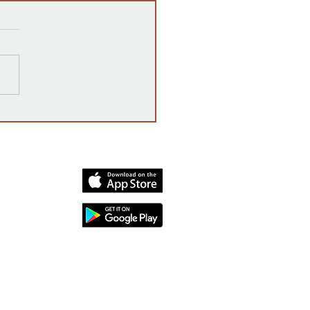
razones detrás de las
rrupciones en la venta de
cates mexicanos a
dos Unidos
dia