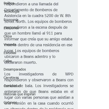
Política
respondieron a una llamada del 
Departamento de Bomberos de 
Tecnología
Asistencia en la cuadra 5200 de W. 8th 
Economía
Street North. Los equipos de bomberos 
respondieron a la escena después de 
Elecciones
que un hombre llamó al 911 para 
Clima
informar que creía que su amigo estaba 
Vivienda
muerto dentro de una residencia en ese 
lugar. Los equipos de bomberos 
Escuelas
ubicaron a Beans adentro y lo 
Calles
declararon muerto.
Desamparados
Los investigadores de WPD 
Carreteras
respondieron y observaron a Beans con 
heridas de bala. Los investigadores se 
Comunidad
enteraron de que Beans estaba en el 
Historias que inspiran
lugar con varias personas que asistían a 
Gobierno
una reunión en la casa cuando ocurrió 