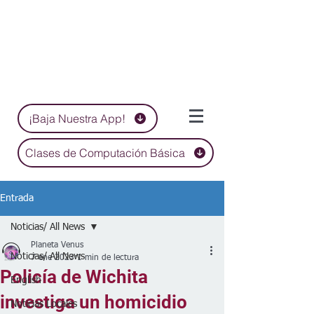
¡Baja Nuestra App!
Clases de Computación Básica
Entrada
Noticias/ All News
Planeta Venus
Noticias/ All News
7 ene 2023
1 min de lectura
Policía de Wichita
English
investiga un homicidio
Noticias Locales