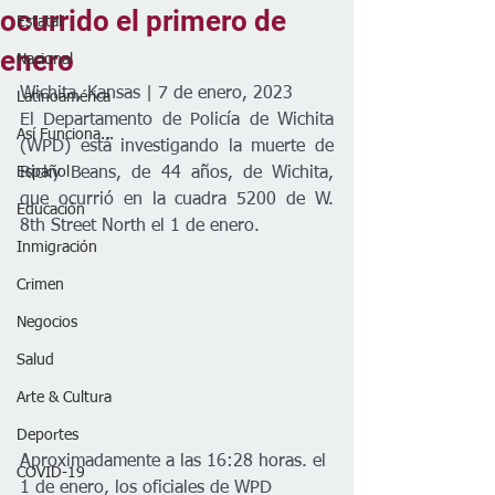
ocurrido el primero de
Estatal
enero
Nacional
Wichita, Kansas | 7 de enero, 2023
Latinoamérica
El Departamento de Policía de Wichita 
Así Funciona...
(WPD) está investigando la muerte de 
Español
Ricky Beans, de 44 años, de Wichita, 
que ocurrió en la cuadra 5200 de W. 
Educación
8th Street North el 1 de enero.
Inmigración
Crimen
Negocios
Salud
Arte & Cultura
Deportes
Aproximadamente a las 16:28 horas. el 
COVID-19
1 de enero, los oficiales de WPD 