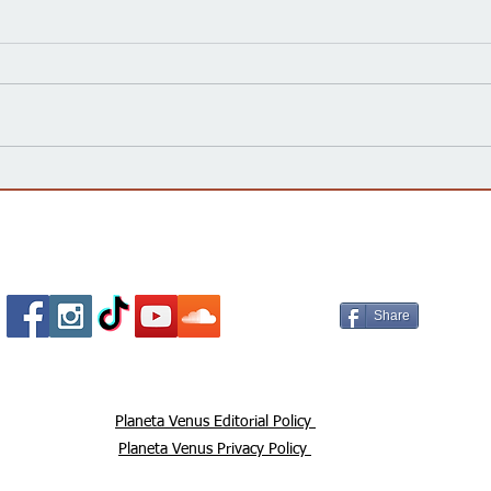
Kansas Define su Futuro en
Las 
las Primarias de 2026 y Mira
inte
hacia Noviembre
agua
Esta
Socializa Con Nosotros /
Our Social Me
Share
Planeta Venus Editorial Policy
Planeta Venus Privacy Policy