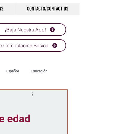
NS
CONTACTO/CONTACT US
¡Baja Nuestra App!
e Computación Básica
Español
Educación
Tecnología
Economía
de edad
d
Historias que inspiran