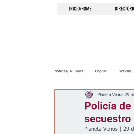
INICIO/HOME
DIRECTORI
Noticias/ All News
English
Noticias 
Planeta Venus
29 a
Inmigración
Crimen
Negocio
Policía de
secuestro
Elecciones
Clima
Vivienda
Planeta Venus | 29 d