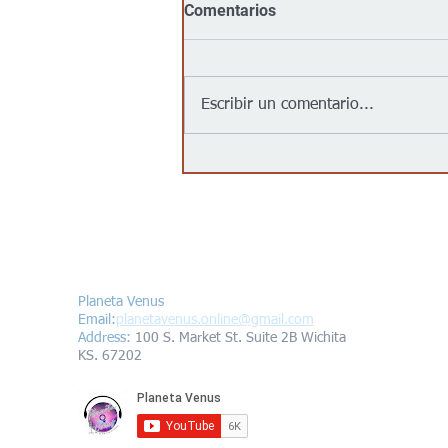
Comentarios
Escribir un comentario...
Jalapeños vinculados a un
brote de salmonela en EEUU
provienen de una granja en
México: autoridades
Contáctanos/Contact us
Planeta Venus
Email:
planetavenus.online
@gmail.com
Address
:
100 S. Market St. Suite 2B Wichita
KS. 67202