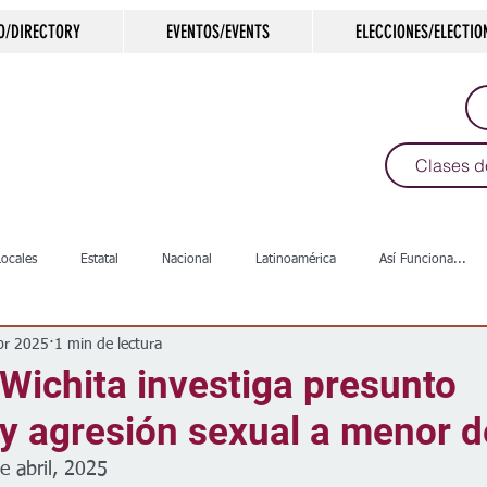
O/DIRECTORY
EVENTOS/EVENTS
ELECCIONES/ELECTIO
Clases d
Locales
Estatal
Nacional
Latinoamérica
Así Funciona...
br 2025
1 min de lectura
s
Salud
Arte & Cultura
Deportes
COVID-19
Política
 Wichita investiga presunto
 y agresión sexual a menor 
Escuelas
Calles
Desamparados
Carreteras
Comunida
e abril, 2025