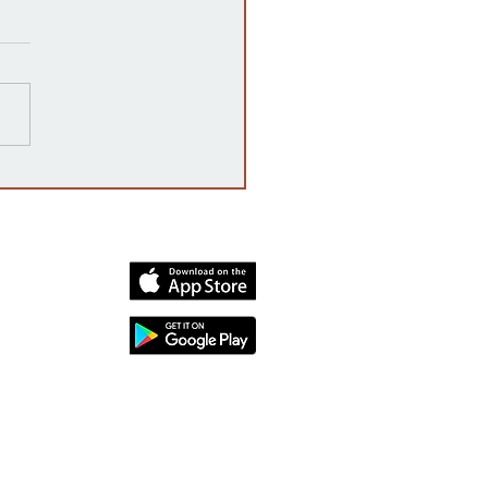
razones detrás de las
rrupciones en la venta de
cates mexicanos a
dos Unidos
dia