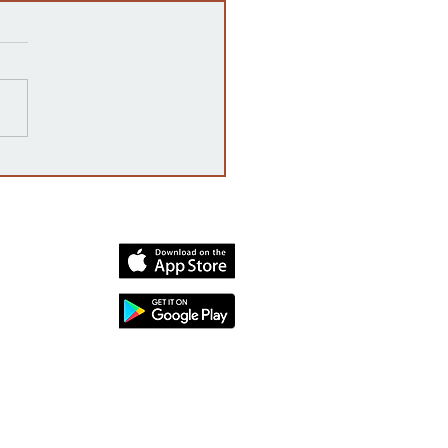
ampaña 'vota no' declara
oria, rechazando la
enda constitucional por
mplio margen
dia