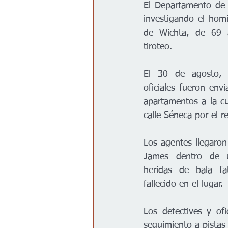
El Departamento de P
Gobierno
Espectáculos
investigando el hom
de Wichta, de 69 a
tiroteo.
El 30 de agosto, 
oficiales fueron env
apartamentos a la cu
calle Séneca por el r
Los agentes llegaron 
James dentro de u
heridas de bala fa
fallecido en el lugar.
Los detectives y of
seguimiento a pistas 