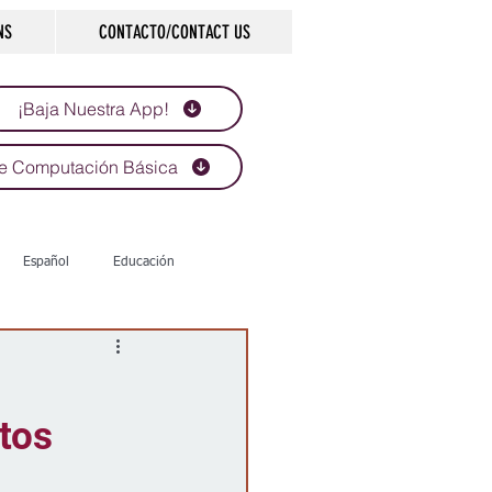
NS
CONTACTO/CONTACT US
¡Baja Nuestra App!
e Computación Básica
Español
Educación
Tecnología
Economía
tos
d
Historias que inspiran