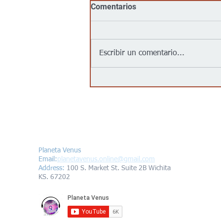
Comentarios
Escribir un comentario...
No, Walmart, Target, Kroger,
Food 4 Less y Costco no
tienen un acuerdo para
“entregar inmigrantes” a
partir del 1 de agosto de
Contáctanos/Contact us
2026, como afirma un video
viral
Planeta Venus
Email:
planetavenus.online
@gmail.com
Address
:
100 S. Market St. Suite 2B Wichita
KS. 67202