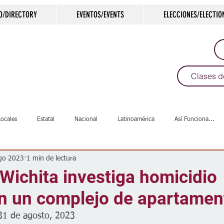
O/DIRECTORY
EVENTOS/EVENTS
ELECCIONES/ELECTIO
Clases d
Locales
Estatal
Nacional
Latinoamérica
Así Funciona...
go 2023
1 min de lectura
s
Salud
Arte & Cultura
Deportes
COVID-19
Política
 Wichita investiga homicidio
en un complejo de apartamen
Escuelas
Calles
Desamparados
Carreteras
Comunida
 31 de agosto, 2023