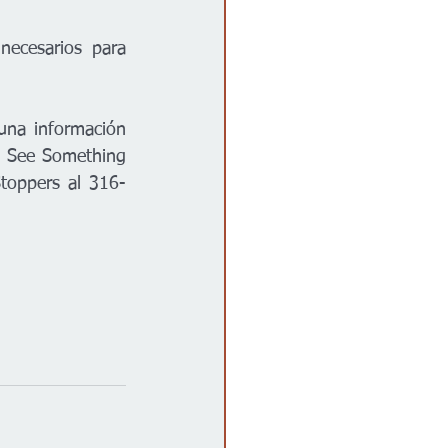
ecesarios para 
una información 
a See Something 
toppers al 316-