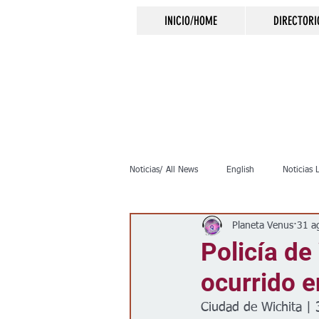
INICIO/HOME
DIRECTORI
Noticias/ All News
English
Noticias 
Planeta Venus
31 a
Inmigración
Crimen
Negocio
Policía de
ocurrido 
Elecciones
Clima
Vivienda
Ciudad de Wichita |