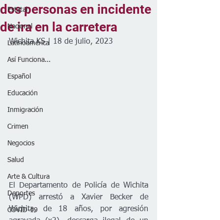
dos personas en incidente
Estatal
de ira en la carretera
Nacional
Wichita KS | 18 de julio, 2023
Latinoamérica
Así Funciona...
Español
Educación
Inmigración
Crimen
Negocios
Salud
Arte & Cultura
El Departamento de Policía de Wichita 
Deportes
(WPD) arrestó a Xavier Becker de 
Wichita, de 18 años, por agresión 
COVID-19