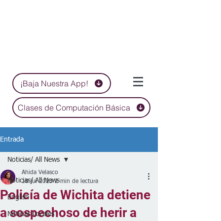
¡Baja Nuestra App!
Clases de Computación Básica
Entrada
Noticias/ All News
Ahida Velasco
Noticias/ All News
18 jul 2023
2 min de lectura
Policía de Wichita detiene
English
a sospechoso de herir a
Noticias Locales