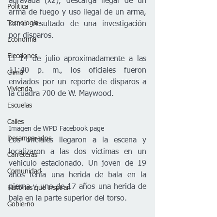
agravada (x2), descarga ilegal de un 
Política
arma de fuego y uso ilegal de un arma, 
Tecnología
como resultado de una investigación 
por disparos.
Economía
Elecciones
El 14 de julio aproximadamente a las 
11:40 p. m., los oficiales fueron 
Clima
enviados por un reporte de disparos a 
Vivienda
la cuadra 700 de W. Maywood.
Escuelas
Calles
Imagen de WPD Facebook page
Desamparados
Los oficiales llegaron a la escena y 
localizaron a las dos víctimas en un 
Carreteras
vehiculo estacionado. Un joven de 19 
Comunidad
años tenía una herida de bala en la 
pierna y uno de 17 años una herida de 
Historias que inspiran
bala en la parte superior del torso.
Gobierno