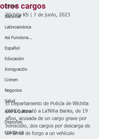
otros cargos
Estatal
Wichita KS | 7 de junio, 2023
Nacional
Latinoamérica
Así Funciona...
Español
Educación
Inmigración
Crimen
Negocios
Salud
El Departamento de Policía de Wichita 
(WPD) arrestó a La'Niha Banks, de 19 
Arte & Cultura
años, acusada de un cargo grave por 
Deportes
homicidio, dos cargos por descarga de 
COVID-19
un arma de furgo a un vehículo 