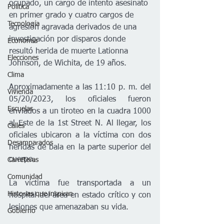
ocupado, un cargo de intento asesinato 
Política
en primer grado y cuatro cargos de 
Tecnología
agresión agravada derivados de una 
investigación por disparos donde 
Economía
resultó herida de muerte Lationna 
Elecciones
Johnson, de Wichita, de 19 años.
Clima
Aproximadamente a las 11:10 p. m. del 
Vivienda
05/20/2023, los oficiales fueron 
Escuelas
enviados a un tiroteo en la cuadra 1000 
al Este de la 1st Street N. Al llegar, los 
Calles
oficiales ubicaron a la víctima con dos 
Desamparados
heridas de bala en la parte superior del 
cuerpo. 
Carreteras
Comunidad
La víctima fue transportada a un 
Historias que inspiran
hospital del área en estado crítico y con 
lesiones que amenazaban su vida.
Gobierno