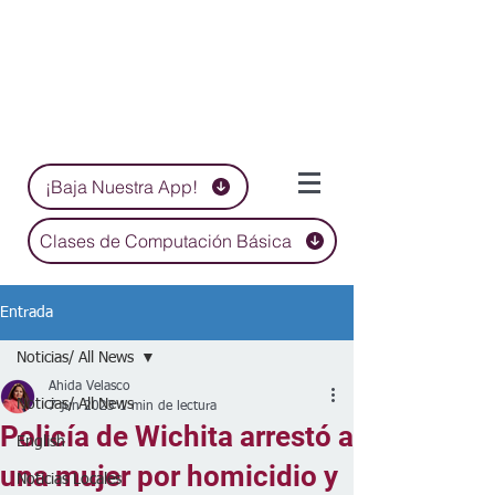
¡Baja Nuestra App!
Clases de Computación Básica
Entrada
Noticias/ All News
Ahida Velasco
Noticias/ All News
7 jun 2023
1 min de lectura
Policía de Wichita arrestó a
English
una mujer por homicidio y
Noticias Locales