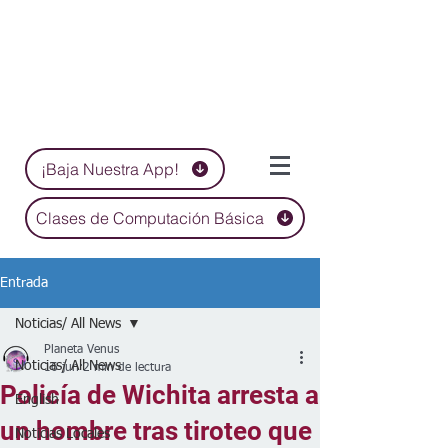
¡Baja Nuestra App!
Clases de Computación Básica
Entrada
Noticias/ All News
Planeta Venus
Noticias/ All News
16 jun
2 min de lectura
Policía de Wichita arresta a
English
un hombre tras tiroteo que
Noticias Locales