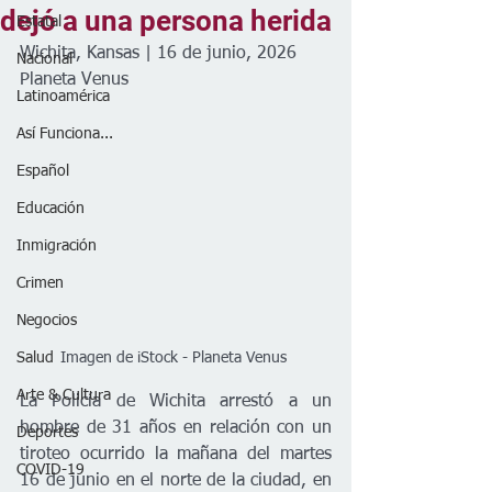
dejó a una persona herida
Estatal
Wichita, Kansas | 16 de junio, 2026
Nacional
Planeta Venus 
Latinoamérica
Así Funciona...
Español
Educación
Inmigración
Crimen
Negocios
Salud
Imagen de iStock - Planeta Venus 
Arte & Cultura
La Policía de Wichita arrestó a un 
hombre de 31 años en relación con un 
Deportes
tiroteo ocurrido la mañana del martes 
COVID-19
16 de junio en el norte de la ciudad, en 