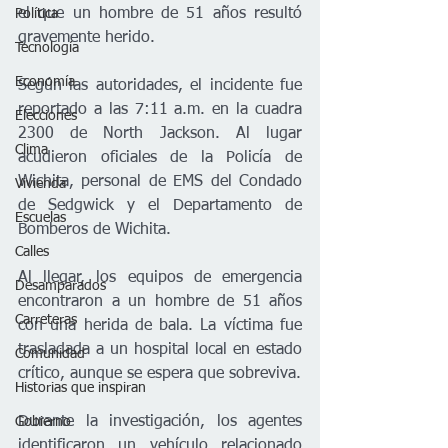
el que un hombre de 51 años resultó 
Política
gravemente herido.
Tecnología
Economía
Según las autoridades, el incidente fue 
reportado a las 7:11 a.m. en la cuadra 
Elecciones
2300 de North Jackson. Al lugar 
Clima
acudieron oficiales de la Policía de 
Wichita, personal de EMS del Condado 
Vivienda
de Sedgwick y el Departamento de 
Escuelas
Bomberos de Wichita.
Calles
Al llegar, los equipos de emergencia 
Desamparados
encontraron a un hombre de 51 años 
Carreteras
con una herida de bala. La víctima fue 
trasladada a un hospital local en estado 
Comunidad
crítico, aunque se espera que sobreviva.
Historias que inspiran
Durante la investigación, los agentes 
Gobierno
identificaron un vehículo relacionado 