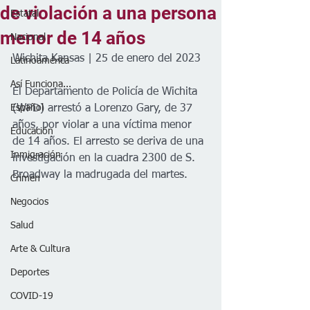
de violación a una persona
Estatal
menor de 14 años
Nacional
Wichita Kansas | 25 de enero del 2023
Latinoamérica
Así Funciona...
El Departamento de Policía de Wichita 
Español
(WPD) arrestó a Lorenzo Gary, de 37 
años, por violar a una víctima menor 
Educación
de 14 años. El arresto se deriva de una 
Inmigración
investigación en la cuadra 2300 de S. 
Broadway la madrugada del martes.
Crimen
Negocios
Salud
Arte & Cultura
Deportes
COVID-19