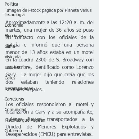
Política
Imagen de i-stock pagada por Planeta Venus 
Tecnología
Aproximadamente a las 12:20 a. m. del 
Economía
martes, una mujer de 36 años se puso 
Elecciones
en contacto con los oficiales de la 
policía e informó que una persona 
Clima
menor de 13 años estaba en un motel 
Vivienda
en la cuadra 2300 de S. Broadway con 
un hombre, identificado como Lorenzo 
Escuelas
Gary.  La mujer dijo que creía que los 
Calles
dos estaban teniendo relaciones 
Desamparados
sexuales ilegales.
Carreteras
Los oficiales respondieron al motel y 
Comunidad
localizaron a Gary y a su acompañante, 
quienes fueron transportados a la 
Historias que inspiran
Unidad de Menores Explotados y 
Gobierno
Desaparecidos (EMCU) para entrevistas.