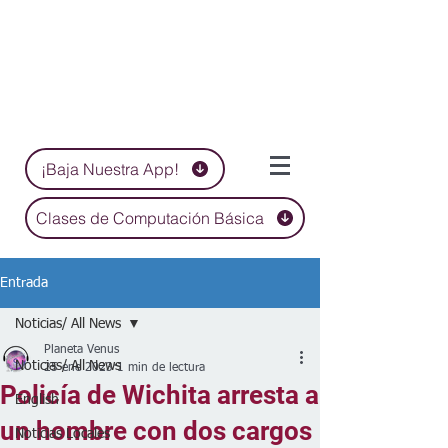
¡Baja Nuestra App!
Clases de Computación Básica
Entrada
Noticias/ All News
Planeta Venus
Noticias/ All News
25 ene 2023
1 min de lectura
Policía de Wichita arresta a
English
un hombre con dos cargos
Noticias Locales