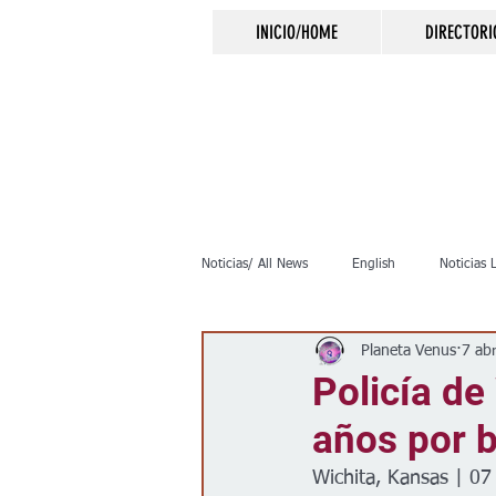
INICIO/HOME
DIRECTORI
Noticias/ All News
English
Noticias 
Planeta Venus
7 ab
Inmigración
Crimen
Negocio
Policía de
años por b
Elecciones
Clima
Vivienda
Wichita, Kansas | 07