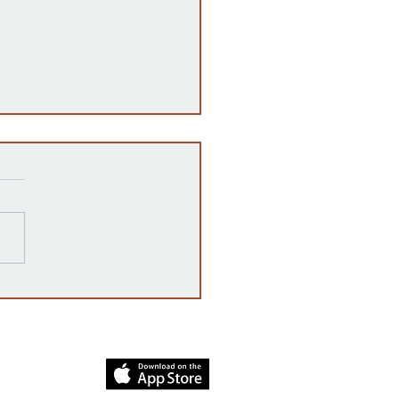
razones detrás de las
rrupciones en la venta de
cates mexicanos a
dos Unidos
dia