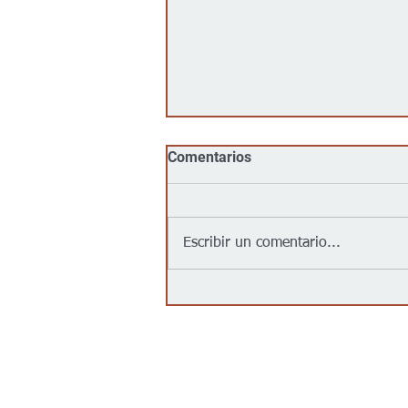
Comentarios
Escribir un comentario...
Jalapeños vinculados a un
brote de salmonela en EEUU
provienen de una granja en
México: autoridades
Contáctanos/Contact us