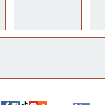
Kansas Define su Futuro en
Las 
las Primarias de 2026 y Mira
inte
hacia Noviembre
agua
Esta
Socializa Con Nosotros /
Our Social Me