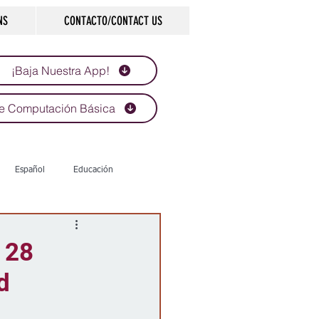
NS
CONTACTO/CONTACT US
¡Baja Nuestra App!
e Computación Básica
Español
Educación
Tecnología
Economía
 28
d
d
Historias que inspiran