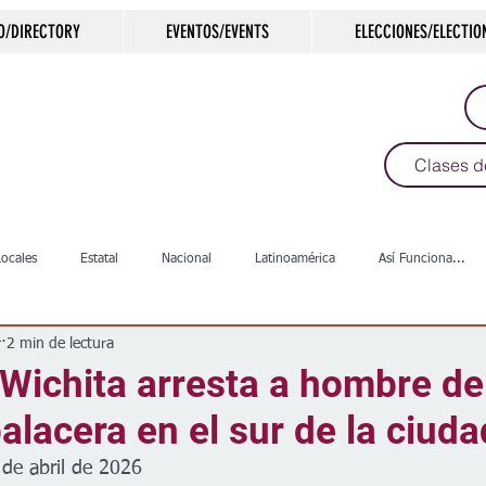
O/DIRECTORY
EVENTOS/EVENTS
ELECCIONES/ELECTIO
Clases d
Locales
Estatal
Nacional
Latinoamérica
Así Funciona...
r
2 min de lectura
s
Salud
Arte & Cultura
Deportes
COVID-19
Política
 Wichita arresta a hombre de
alacera en el sur de la ciuda
Escuelas
Calles
Desamparados
Carreteras
Comunida
 de abril de 2026