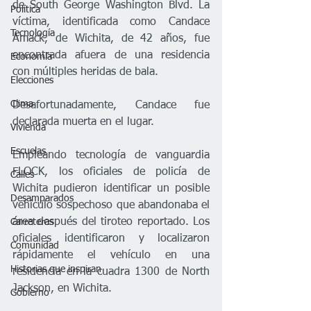
de South George Washington Blvd. La 
Política
víctima, identificada como Candace 
Tecnología
Amack, de Wichita, de 42 años, fue 
encontrada afuera de una residencia 
Economía
con múltiples heridas de bala. 
Elecciones
Clima
Desafortunadamente, Candace fue 
declarada muerta en el lugar.
Vivienda
Escuelas
Empleando tecnología de vanguardia 
FLOCK, los oficiales de policía de 
Calles
Wichita pudieron identificar un posible 
Desamparados
vehículo sospechoso que abandonaba el 
área después del tiroteo reportado. Los 
Carreteras
oficiales identificaron y localizaron 
Comunidad
rápidamente el vehículo en una 
Historias que inspiran
residencia en la cuadra 1300 de North 
Jackson, en Wichita.
Gobierno