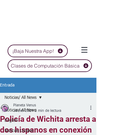
¡Baja Nuestra App!
Clases de Computación Básica
Entrada
Noticias/ All News
Planeta Venus
Noticias/ All News
16 feb 2024
2 min de lectura
Policía de Wichita arresta a
English
dos hispanos en conexión
Noticias Locales