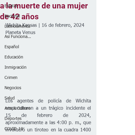
a la muerte de una mujer
Estatal
de 42 años
Nacional
Wichita Kansas | 16 de febrero, 2024
Latinoamérica
Planeta Venus
Así Funciona...
Español
Educación
Inmigración
Crimen
Negocios
Salud
Los agentes de policía de Wichita 
respondieron a un trágico incidente el 
Arte & Cultura
15 de febrero de 2024, 
Deportes
aproximadamente a las 4:00 p. m., que 
COVID-19
involucró un tiroteo en la cuadra 1400 