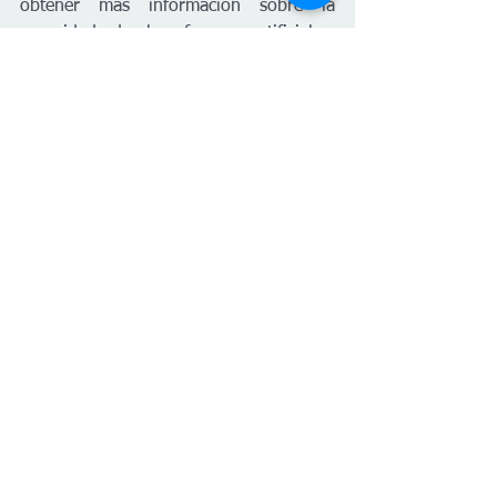
obtener más información sobre la 
seguridad de los fuegos artificiales, 
visite 
firemarshal.ks.gov/216/
 o 
s
afekidskansas.org/
#PlanetaVenus
Kansas
Español
Estatal
Español
Ver todo