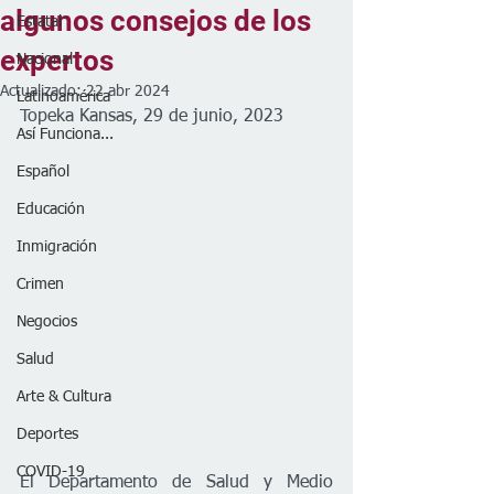
algunos consejos de los
Estatal
expertos
Nacional
Actualizado:
22 abr 2024
Latinoamérica
Topeka Kansas, 29 de junio, 2023
Así Funciona...
Español
Educación
Inmigración
Crimen
Negocios
Salud
Arte & Cultura
Deportes
COVID-19
El Departamento de Salud y Medio 