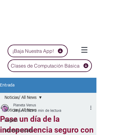
¡Baja Nuestra App!
Clases de Computación Básica
Entrada
Noticias/ All News
Planeta Venus
Noticias/ All News
29 jun 2023
3 min de lectura
Pase un día de la
English
independencia seguro con
Noticias Locales