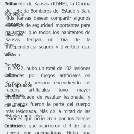
Ambiente de Kansas (KDHE), la Oficina 
Política
del Jefe de Bomberos del Estado y Safe 
Tecnología
Kids Kansas desean compartir algunos 
Economía
consejos de seguridad importantes para 
garantizar que todos los habitantes de 
Elecciones
Kansas tengan un Día de la 
Clima
Independencia seguro y divertido este 
año.
Vivienda
Escuelas
En 2022, hubo un total de 102 lesiones 
Calles
causadas por fuegos artificiales en 
Kansas. La persona encendiendo los 
Desamparados
fuegos artificiales tuvo mayor 
Carreteras
probabilidade de resultar lesionada, y 
las manos fueron la parte del cuerpo 
Comunidad
más lesionada. Más de la mitad de las 
Historias que inspiran
lesiones que ocurrieron por los fuegos 
artificiales que ocurrieron el 4 de julio 
Gobierno
fueron por quemaduras. Hubo una 