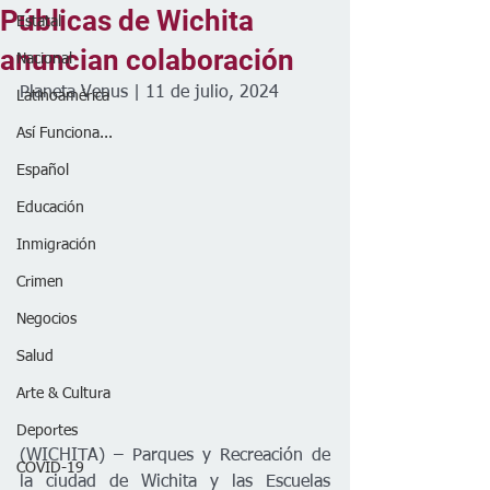
Públicas de Wichita
Estatal
anuncian colaboración
Nacional
Planeta Venus | 11 de julio, 2024
Latinoamérica
Así Funciona...
Español
Educación
Inmigración
Crimen
Negocios
Salud
Arte & Cultura
Deportes
(WICHITA) – Parques y Recreación de 
COVID-19
la ciudad de Wichita y las Escuelas 