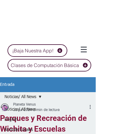
¡Baja Nuestra App!
Clases de Computación Básica
Entrada
Noticias/ All News
Planeta Venus
Noticias/ All News
11 jul 2024
2 min de lectura
Parques y Recreación de
English
Wichita y Escuelas
Noticias Locales