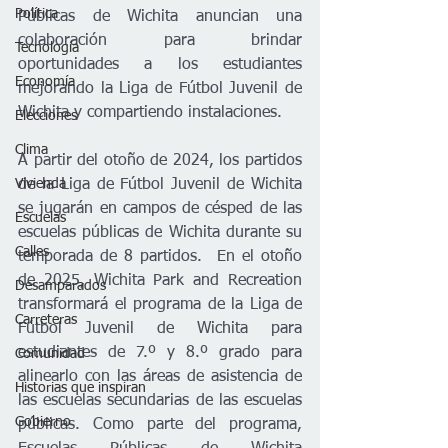
Política
Públicas de Wichita anuncian una 
colaboración para brindar 
Tecnología
oportunidades a los estudiantes 
Economía
mejorando la Liga de Fútbol Juvenil de 
Wichita y compartiendo instalaciones.     
Elecciones
Clima
A partir del otoño de 2024, los partidos 
Vivienda
de la Liga de Fútbol Juvenil de Wichita 
se jugarán en campos de césped de las 
Escuelas
escuelas públicas de Wichita durante su 
Calles
temporada de 8 partidos.  En el otoño 
de 2025, Wichita Park and Recreation 
Desamparados
transformará el programa de la Liga de 
Carreteras
Fútbol Juvenil de Wichita para 
estudiantes de 7.º y 8.º grado para 
Comunidad
alinearlo con las áreas de asistencia de 
Historias que inspiran
las escuelas secundarias de las escuelas 
Gobierno
públicas. Como parte del programa, 