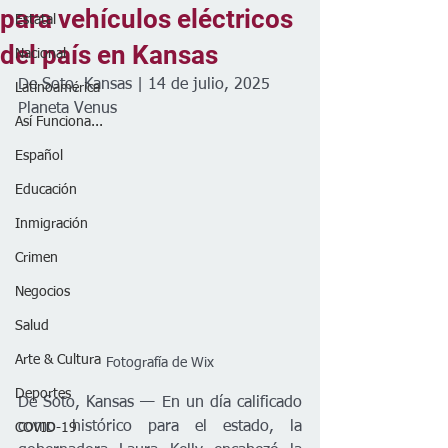
para vehículos eléctricos
Estatal
del país en Kansas
Nacional
De Soto, Kansas | 14 de julio, 2025
Latinoamérica
Planeta Venus
Así Funciona...
Español
Educación
Inmigración
Crimen
Negocios
Salud
Arte & Cultura
Fotografía de Wix
Deportes
De Soto, Kansas — En un día calificado 
como histórico para el estado, la 
COVID-19