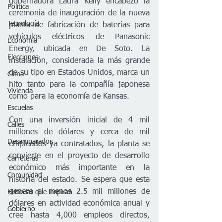
gobernadora Laura Kelly encabezó la 
Política
ceremonia de inauguración de la nueva 
Tecnología
planta de fabricación de baterías para 
vehículos eléctricos de Panasonic 
Economía
Energy, ubicada en De Soto. La 
Elecciones
instalación, considerada la más grande 
de su tipo en Estados Unidos, marca un 
Clima
hito tanto para la compañía japonesa 
Vivienda
como para la economía de Kansas.
Escuelas
Con una inversión inicial de 4 mil 
Calles
millones de dólares y cerca de mil 
Desamparados
empleados ya contratados, la planta se 
convierte en el proyecto de desarrollo 
Carreteras
económico más importante en la 
Comunidad
historia del estado. Se espera que esta 
genere al menos 2.5 mil millones de 
Historias que inspiran
dólares en actividad económica anual y 
Gobierno
cree hasta 4,000 empleos directos, 