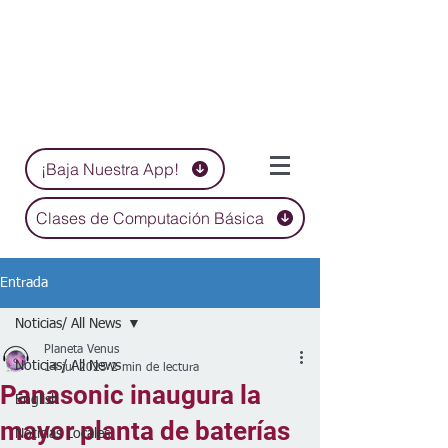
¡Baja Nuestra App!
Clases de Computación Básica
Entrada
Noticias/ All News
Planeta Venus
Noticias/ All News
14 jul 2025
2 min de lectura
Panasonic inaugura la
English
mayor planta de baterías
Noticias Locales