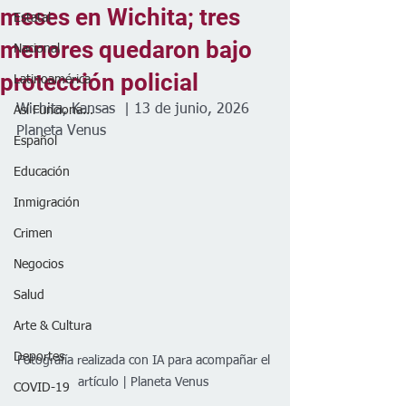
meses en Wichita; tres
Estatal
menores quedaron bajo
Nacional
protección policial
Latinoamérica
Wichita, Kansas  | 13 de junio, 2026
Así Funciona...
Planeta Venus 
Español
Educación
Inmigración
Crimen
Negocios
Salud
Arte & Cultura
Deportes
Fotografía realizada con IA para acompañar el 
artículo | Planeta Venus 
COVID-19