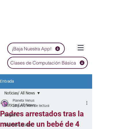
¡Baja Nuestra App!
Clases de Computación Básica
Entrada
Noticias/ All News
Planeta Venus
Noticias/ All News
13 jun
2 min de lectura
Padres arrestados tras la
English
muerte de un bebé de 4
Noticias Locales