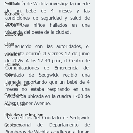
La Policía de Wichita investiga la muerte 
Política
de un bebé de 4 meses y las 
Tecnología
condiciones de seguridad y salud de 
Economía
otros tres niños hallados en una 
vivienda del oeste de la ciudad.
Elecciones
Clima
De acuerdo con las autoridades, el 
incidente ocurrió el viernes 12 de junio 
Vivienda
de 2026. A las 12:44 p.m., el Centro de 
Escuelas
Comunicaciones de Emergencia del 
Calles
Condado de Sedgwick recibió una 
llamada reportando que un bebé de 4 
Desamparados
meses no estaba respirando en una 
Carreteras
residencia ubicada en la cuadra 1700 de 
West Esthner Avenue.
Comunidad
Historias que inspiran
Paramédicos del Condado de Sedgwick 
y personal del Departamento de 
Gobierno
Bomberos de Wichita acudieron al lugar. 